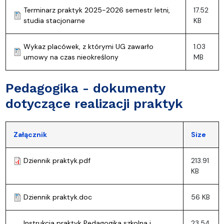
Terminarz praktyk 2025-2026 semestr letni,
17.52
studia stacjonarne
KB
Wykaz placówek, z którymi UG zawarło
1.03
umowy na czas nieokreślony
MB
Pedagogika - dokumenty
dotyczące realizacji praktyk
Załącznik
Size
Dziennik praktyk.pdf
213.91
KB
Dziennik praktyk.doc
56 KB
Instrukcja praktyk Pedagogika szkolna i
23.54