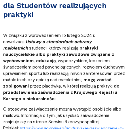
dla Studentów realizujących
praktyki
W związku z wprowadzeniem 15 lutego 2024 r.
nowelizacji
Ustawy
o standardach ochrony
małoletnich
studenci, którzy realizują
praktyki
nauczycielskie albo praktyki zawodowe związane z
wychowaniem, edukacją
, wypoczynkiem, leczeniem,
świadczeniem porad psychologicznych, rozwojem duchowym,
uprawianiem sportu lub realizacją innych zainteresowań przez
małoletnich czy opieką nad małoletnimi,
mogą zostać
zobligowani
przez placówkę, w której realizują praktyki
do
przedstawienia zaświadczenia z Krajowego Rejestru
Karnego o niekaralności.
O stosowne zaświadczenie można wystąpić osobiście albo
mailowo. Informacja o tym, jak uzyskać zaświadczenie
znajduje się na stronie Serwisu Rzeczypospolitej
Polskiej:
https://www.gov.pl/web/gov/uzyskaj-zaswiadczenie-z-