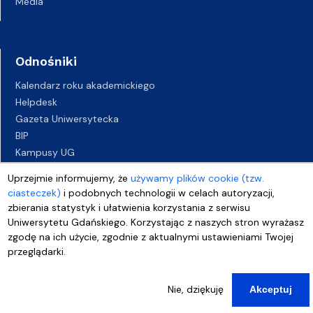
Media
Odnośniki
Kalendarz roku akademickiego
Helpdesk
Gazeta Uniwersytecka
BIP
Kampusy UG
Biuro Karier UG
Uprzejmie informujemy, że
używamy plików cookie (tzw.
Oferty pracy
ciasteczek)
i podobnych technologii w celach autoryzacji,
Deklaracja dostępności
zbierania statystyk i ułatwienia korzystania z serwisu
Uniwersytetu Gdańskiego. Korzystając z naszych stron wyrażasz
zgodę na ich użycie, zgodnie z aktualnymi ustawieniami Twojej
przeglądarki.
Nie, dziękuję
Akceptuj