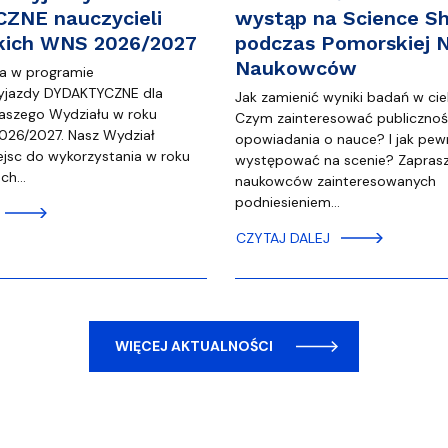
ZNE nauczycieli
wystąp na Science S
kich WNS 2026/2027
podczas Pomorskiej 
Naukowców
ja w programie
yjazdy DYDAKTYCZNE dla
Jak zamienić wyniki badań w cie
aszego Wydziału w roku
Czym zainteresować publiczno
026/2027. Nasz Wydział
opowiadania o nauce? I jak pew
ejsc do wykorzystania w roku
występować na scenie? Zapras
óch…
naukowców zainteresowanych
podniesieniem…
CZYTAJ DALEJ
WIĘCEJ AKTUALNOŚCI