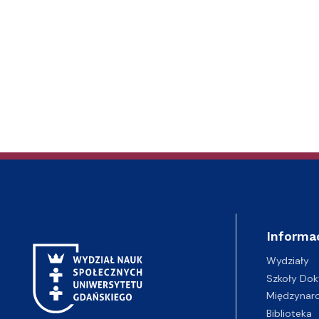
Informa
Wydziały
Szkoły Dok
Międzynar
Biblioteka