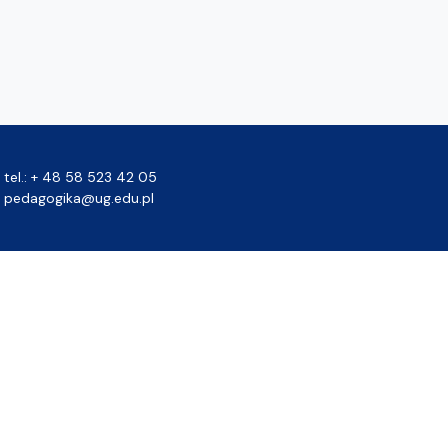
tel.: + 48 58 523 42 05
pedagogika@ug.edu.pl