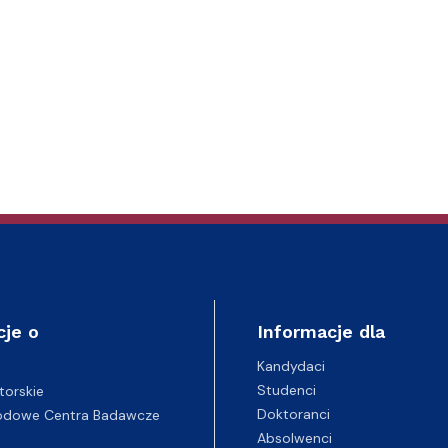
cje o
Informacje dla
Kandydaci
Studenci
torskie
Doktoranci
odowe Centra Badawcze
Absolwenci