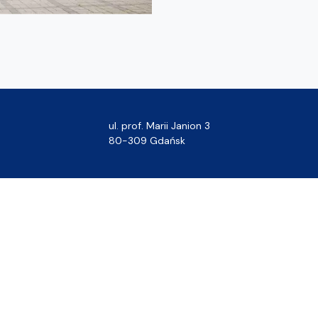
ul. prof. Marii Janion 3
80-309 Gdańsk