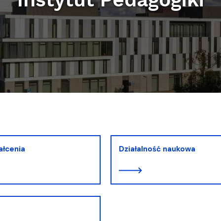
entrum Badań nad Kulturą
ałcenia
Działalność naukowa