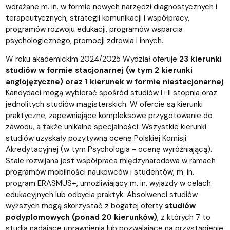
wdrażane m. in. w formie nowych narzędzi diagnostycznych i
terapeutycznych, strategii komunikacji i współpracy,
programów rozwoju edukacji, programów wsparcia
psychologicznego, promocji zdrowia i innych.
W roku akademickim 2024/2025 Wydział oferuje
23 kierunki
studiów w formie stacjonarnej (w tym 2 kierunki
anglojęzyczne) oraz 1 kierunek w formie niestacjonarnej
.
Kandydaci mogą wybierać spośród studiów I i II stopnia oraz
jednolitych studiów magisterskich. W ofercie są kierunki
praktyczne, zapewniające kompleksowe przygotowanie do
zawodu, a także unikalne specjalności. Wszystkie kierunki
studiów uzyskały pozytywną ocenę Polskiej Komisji
Akredytacyjnej (w tym Psychologia - ocenę wyróżniającą).
Stale rozwijana jest współpraca międzynarodowa w ramach
programów mobilności naukowców i studentów, m. in.
program ERASMUS+, umożliwiający m. in. wyjazdy w celach
edukacyjnych lub odbycia praktyk. Absolwenci studiów
wyższych mogą skorzystać z bogatej oferty
studiów
podyplomowych (ponad 20 kierunków)
, z których 7 to
studia nadające uprawnienia lub pozwalające na przystąpienie