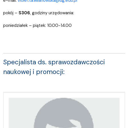
e-mail:
violetta.wilanowska@ug.edu.pl
pokój –
S306
, godziny urzędowania:
poniedziałek – piątek: 10.00-14.00
Specjalista ds. sprawozdawczości
naukowej i promocji: