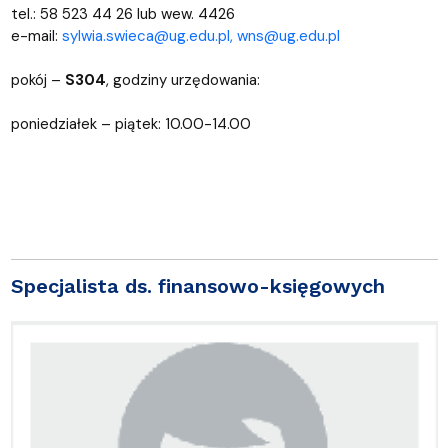
tel.: 58 523 44 26 lub wew. 4426
e-mail:
sylwia.swieca@ug.edu.pl,
wns@ug.edu.pl
pokój –
S304
, godziny urzędowania:
poniedziałek – piątek: 10.00-14.00
Specjalista ds. finansowo-księgowych