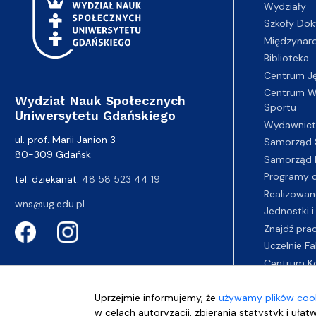
Wydziały
Szkoły Dok
Międzynar
Biblioteka
Centrum J
Centrum Wy
Wydział Nauk Społecznych
Sportu
Uniwersytetu Gdańskiego
Wydawnic
ul. prof. Marii Janion 3
Samorząd 
80-309 Gdańsk
Samorząd 
Programy d
tel. dziekanat:
48 58 523 44 19
Realizowan
wns@ug.edu.pl
Jednostki i
Znajdź pra
Uczelnie Fa
Centrum K
Uprzejmie informujemy, że
używamy plików cook
w celach autoryzacji, zbierania statystyk i ułat