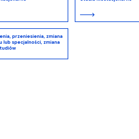
entrum Badań nad Kulturą
nia, przeniesienia, zmiana
u lub specjalności, zmiana
studiów