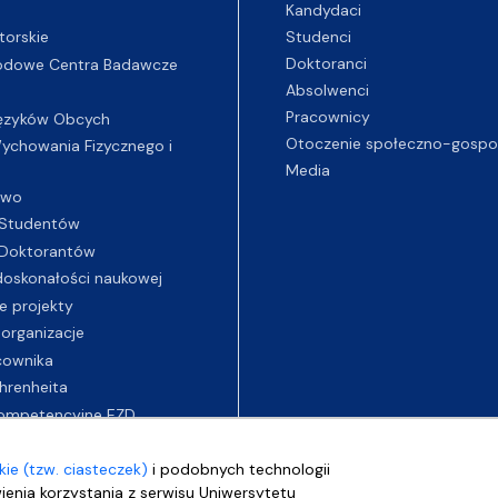
Kandydaci
Studenci
torskie
Doktoranci
odowe Centra Badawcze
Absolwenci
Pracownicy
ęzyków Obcych
Otoczenie społeczno-gospo
chowania Fizycznego i
Media
two
Studentów
Doktorantów
oskonałości naukowej
e projekty
 organizacje
cownika
hrenheita
ompetencyjne EZD
ie (tzw. ciasteczek)
i podobnych technologii
wienia korzystania z serwisu Uniwersytetu