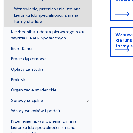
Audytoria
Nadane stopnie i tytuły naukowe
Pomorskie C
Wznowienia, przeniesienia, zmiana
kierunku lub specjalności, zmiana
formy studiów
Niezbędnik studenta pierwszego roku
Wznowie
Wydziału Nauk Społecznych
kierunk
formy 
Biuro Karier
Prace dyplomowe
Opłaty za studia
Praktyki
Organizacje studenckie
Sprawy socjalne
Wzory wniosków i podań
Przeniesienia, wznowienia, zmiana
kierunku lub specjalności, zmiana