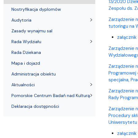
Audytoria
Nadane stopnie i tytuły naukowe
Pomorskie C
13/2020 Dzie
Zespołu ds. Z
Nostryfikacja dyplomów
Zarządzenie n
Audytoria
tutoringu na 
Zasady wynajmu sal
załącznik
Rada Wydziału
Zarządzenie n
Rada Dziekana
Wydziałowego 
Mapa i dojazd
Zarządzenie 
Programowej d
Administracja obiektu
specjalna, Pra
Aktualności
Zarządzenie n
Pomorskie Centrum Badań nad Kulturą
Rady Programo
Deklaracja dostępności
Zarządzenie n
Procedury sk
Uniwersytetu
załącznik