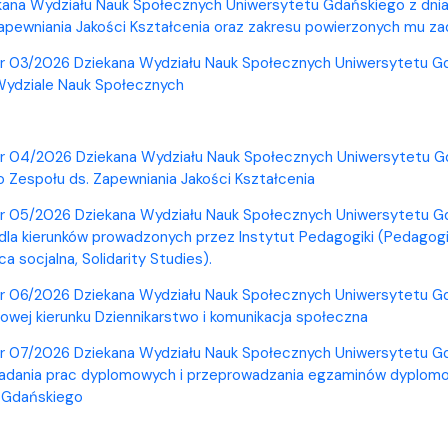
entrum Badań nad Kulturą
kana Wydziału Nauk Społecznych Uniwersytetu Gdańskiego z dnia
apewniania Jakości Kształcenia oraz zakresu powierzonych mu z
r 03/2026 Dziekana Wydziału Nauk Społecznych Uniwersytetu Gda
Wydziale Nauk Społecznych
r 04/2026 Dziekana Wydziału Nauk Społecznych Uniwersytetu Gd
Zespołu ds. Zapewniania Jakości Kształcenia
nr 05/2026 Dziekana Wydziału Nauk Społecznych Uniwersytetu Gd
la kierunków prowadzonych przez Instytut Pedagogiki (Pedagogi
ca socjalna, Solidarity Studies).
r 06/2026 Dziekana Wydziału Nauk Społecznych Uniwersytetu Gda
wej kierunku Dziennikarstwo i komunikacja społeczna
r 07/2026 Dziekana Wydziału Nauk Społecznych Uniwersytetu Gd
ładania prac dyplomowych i przeprowadzania egzaminów dyplomo
 Gdańskiego