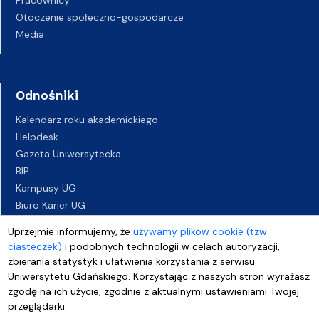
Pracownicy
Otoczenie społeczno-gospodarcze
Media
Odnośniki
Kalendarz roku akademickiego
Helpdesk
Gazeta Uniwersytecka
BIP
Kampusy UG
Biuro Karier UG
Oferty pracy
Uprzejmie informujemy, że
używamy plików cookie (tzw.
Deklaracja dostępności
ciasteczek)
i podobnych technologii w celach autoryzacji,
zbierania statystyk i ułatwienia korzystania z serwisu
Uniwersytetu Gdańskiego. Korzystając z naszych stron wyrażasz
zgodę na ich użycie, zgodnie z aktualnymi ustawieniami Twojej
przeglądarki.