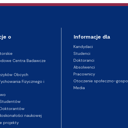
cje o
Informacje dla
Kandydaci
Studenci
torskie
Doktoranci
odowe Centra Badawcze
Absolwenci
Pracownicy
ęzyków Obcych
Otoczenie społeczno-gospo
chowania Fizycznego i
Media
two
Studentów
Doktorantów
oskonałości naukowej
e projekty