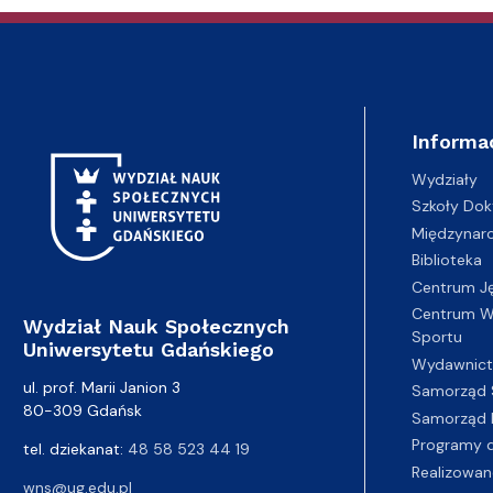
Informa
Wydziały
Szkoły Dok
Międzynar
Biblioteka
Centrum J
Centrum Wy
Wydział Nauk Społecznych
Sportu
Uniwersytetu Gdańskiego
Wydawnic
ul. prof. Marii Janion 3
Samorząd 
80-309 Gdańsk
Samorząd 
Programy d
tel. dziekanat:
48 58 523 44 19
Realizowan
wns@ug.edu.pl