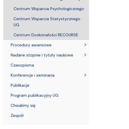
Audytoria
Nadane stopnie i tytuły naukowe
Pomorskie C
Centrum Wsparcia Psychologicznego
Centrum Wsparcia Statystycznego
UG
Centrum Doskonałości RECOURSE
Procedury awansowe
Nadane stopnie i tytuły naukowe
Czasopisma
Konferencje i seminaria
Publikacje
Program publikacyjny UG
Chwalimy się
Zespół