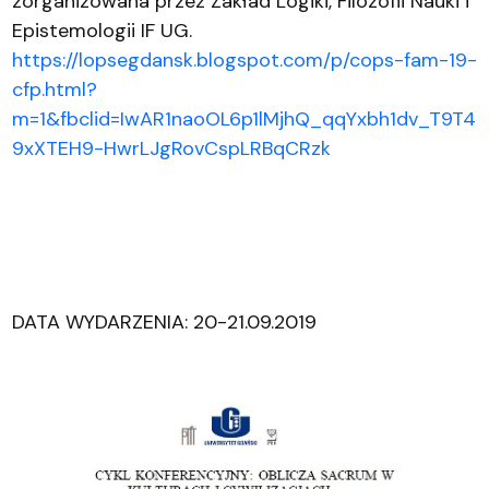
zorganizowana przez Zakład Logiki, Filozofii Nauki i
Epistemologii IF UG.
https://lopsegdansk.blogspot.com/p/cops-fam-19-
cfp.html?
m=1&fbclid=IwAR1naoOL6p1lMjhQ_qqYxbh1dv_T9T4
9xXTEH9-HwrLJgRovCspLRBqCRzk
DATA WYDARZENIA: 20-21.09.2019