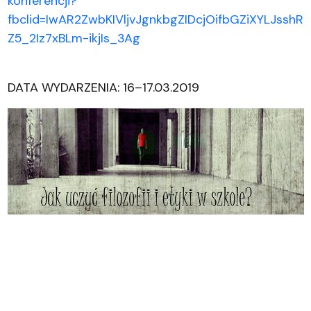
konferencji?
fbclid=IwAR2ZwbKIVljvJgnkbgZIDcjOifbGZiXYLJsshR
Z5_2Iz7xBLm-ikjIs_3Ag
DATA WYDARZENIA: 16–17.03.2019