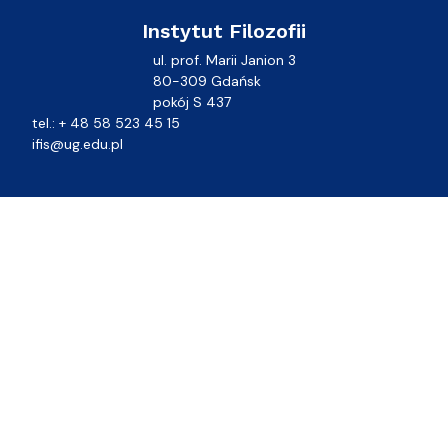
Instytut Filozofii
ul. prof. Marii Janion 3
80-309 Gdańsk
pokój S 437
tel.: + 48 58 523 45 15
ifis@ug.edu.pl