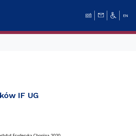
ików IF UG
stytut Fryderyka Chopina 2020