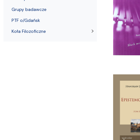
Audytoria
Nadane stopnie i tytuły naukowe
Pomorskie C
Grupy badawcze
PTF o/Gdańsk
Koła Filozoficzne