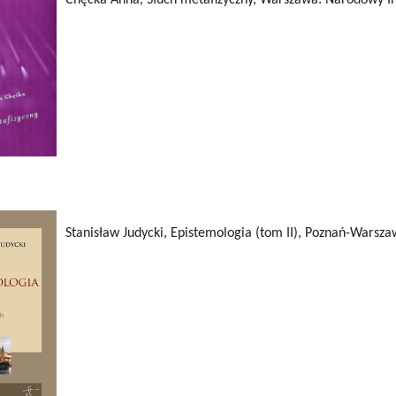
entrum Badań nad Kulturą
Stanisław Judycki, Epistemologia (tom II), Poznań-Wars