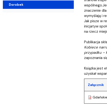
Audytoria
Nadane stopnie i tytuły naukowe
Pomorskie C
Dorobek
wspólnego.Jes
znaczenie dla
wymyślają i re
Jak pisze w r
inicjatyw spo
na rzecz miejs
Publikacja sk
Kobiece narr
przypadku – 
zapoznania si
Książka jest 
uzyskał wspar
Załącznik
Gdańskie