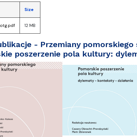
Size
otg.pdf
12 MB
blikacje - Przemiany pomorskiego 
ie poszerzenie pola kultury: dylem