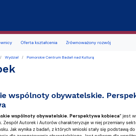
Przejdź do treści
ownicy
Oferta kształcenia
Zrównoważony rozwój
Wydział
Pomorskie Centrum Badań nad Kulturą
jmu sal
Deklaracja dostępności
Studia doktoranckie
bek
łu
 studenckie
i seminaria
Portal Studenta
na
alne
Szkoła Doktorska
e wspólnoty obywatelskie. Perspek
zd
ków i podań
likacyjny UG
Samorząd Studentów
wa
a obiektu
a, wznowienia, zmiana kierunku lub
ę
ERASMUS+
skie wspólnoty obywatelskie. Perspektywa kobieca
” jest 
i, zmiana formy studiów
 Zespół Autorek i Autorów charakteryzuje w niej przemiany sekt
MOST
sku. Jak wynika z badań, z których wnioski stały się podstawą do 
 roku akademickiego
rację dla zaangażowania obywatelskiego. Jest paliwem dla współpr