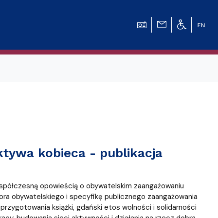
tywa kobieca - publikacja
współczesną opowieścią o obywatelskim zaangażowaniu
ora obywatelskiego i specyfikę publicznego zaangażowania
przygotowania książki, gdański etos wolności i solidarności
acy, budowania sieci aktywności i działania na rzecz dobra