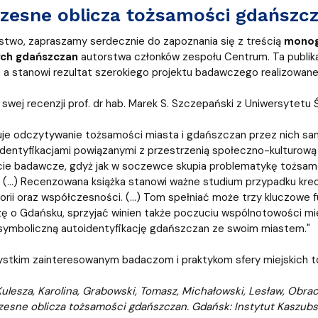
esne oblicza tożsamości gdańszcz
two, zapraszamy serdecznie do zapoznania się z treścią
monog
ch gdańszczan
autorstwa członków zespołu Centrum. Ta publikac
 a stanowi rezultat szerokiego projektu badawczego realizowane
 swej recenzji prof. dr hab. Marek S. Szczepański z Uniwersytetu Ś
je odczytywanie tożsamości miasta i gdańszczan przez nich sam
dentyfikacjami powiązanymi z przestrzenią społeczno-kulturow
ie badawcze, gdyż jak w soczewce skupia problematykę tożsamośc
 (…) Recenzowana książka stanowi ważne studium przypadku kreo
orii oraz współczesności. (…) Tom spełniać może trzy kluczowe f
 o Gdańsku, sprzyjać winien także poczuciu wspólnotowości mie
symboliczną autoidentyfikację gdańszczan ze swoim miastem."
tkim zainteresowanym badaczom i praktykom sfery miejskich toż
lesza, Karolina, Grabowski, Tomasz, Michałowski, Lesław, Obrach
zesne oblicza tożsamości gdańszczan. Gdańsk: Instytut Kaszubs