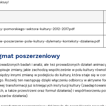
ktury!
y-pomorskiego-sektora-kultury-2012-2017.pdf
e-poszerzenie-pola-kultury-dylematy-konteksty-dzialania.pdf
gmat poszerzeniowy
wadzonych badań i analiz, ale też prowadzonych działań animac
isuje zmiany, jakie zachodzą współcześnie w polu kultury równoleg
iędzy innymi zmianę w podejściu do kultury, która staje się w c
. Rozwój ten następuję dzięki włączeniu odbiorcy w aktywne for
j transformacji już istniejących instytucji kultury (zaadaptowani
ch, a także przestrzeni oraz formuł działania) i współtworzeniu p
szarów działania).