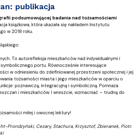
an: publikacja
rafii podsumowującej badania nad tożsamościami
ja książkowa, która ukazała się nakładem Instytutu
go w 2018 roku.
ląskiego:
ych. To autorefleksja mieszkańców nad indywidualnymi i
ą symbolicznego portu. Równocześnie interesujące
i w odniesieniu do zdefiniowanej przestrzeni społecznej i jej
wania tożsamości miasta i jego mieszkańców w oparciu o
unkcje: poznawczą, integracyjną i symboliczną. Pomnaża
szczan i mieszkańców. I wreszcie, wzmacniać – trudną do
samości miłej i owocnej lektury!
t-Prondzyński, Cezary, Stachura, Krzysztof, Zbieranek, Piotr.
ki