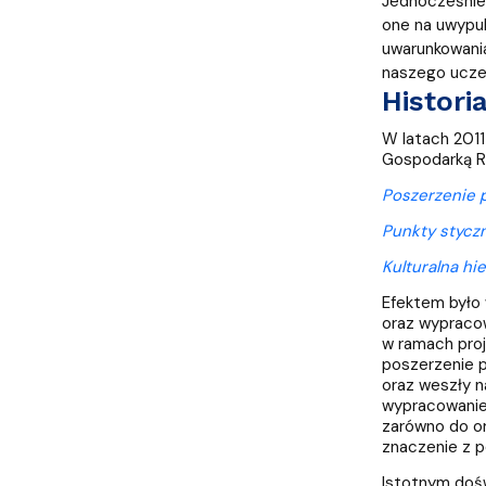
Jednocześnie 
one na uwypuk
uwarunkowania
naszego uczes
Histori
W latach 2011
Gospodarką Ry
Poszerzenie p
Punkty styczn
Kulturalna hi
Efektem było 
oraz wypracow
w ramach proj
poszerzenie po
oraz weszły n
wypracowanie 
zarówno do or
znaczenie z pe
Istotnym dośw