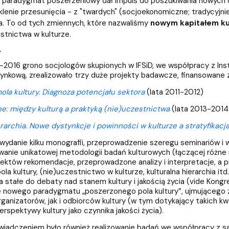
paradygmat poszerzeniowy dał impuls do poszukiwania nowych c
lenie przesunięcia - z "twardych" (socjoekonomiczne; tradycyjni
. To od tych zmiennych, które nazwaliśmy
nowym kapitałem k
tnictwa w kulturze.
a
-2016 grono socjologów skupionych w IFSiD, we współpracy z Ins
nkową, zrealizowało trzy duże projekty badawcze, finansowane 
ola kultury. Diagnoza potencjału sektora
(lata 2011-2012)
e: między kulturą a praktyką (nie)uczestnictwa
(lata 2013-2014
erarchia. Nowe dystynkcje i powinności w kulturze a stratyfikac
wydanie kilku monografii, przeprowadzenie szeregu seminariów i
anie unikatowej metodologii badań kulturowych (łączącej różne
ektów rekomendacje, przeprowadzone analizy i interpretacje, a
la kultury, (nie)uczestnictwo w kulturze, kulturalna hierarchia i
a stałe do debaty nad stanem kultury i jakością życia (vide Kongr
nowego paradygmatu „poszerzonego pola kultury”, ujmującego zar
ganizatorów, jak i odbiorców kultury (w tym dotykający takich k
rspektywy kultury jako czynnika jakości życia).
iadczeniem było również realizowanie badań we współpracy z sa