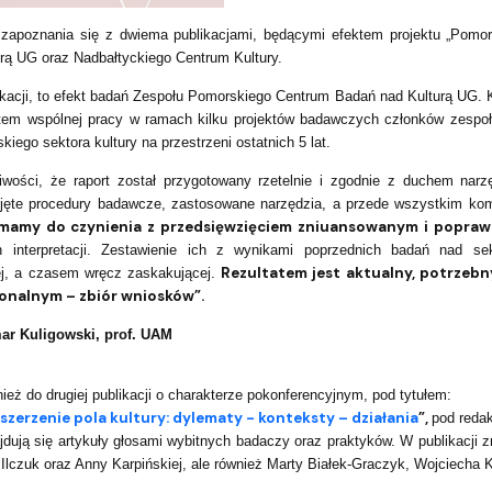
apoznania się z dwiema publikacjami, będącymi efektem projektu „Pomors
rą UG oraz Nadbałtyckiego Centrum Kultury.
ikacji, to efekt badań Zespołu Pomorskiego Centrum Badań nad Kulturą UG. K
tem wspólnej pracy w ramach kilku projektów badawczych członków zespołu
iego sektora kultury na przestrzeni ostatnich 5 lat.
wości, że raport został przygotowany rzetelnie i zgodnie z duchem nar
jęte procedury badawcze, zastosowane narzędzia, a przede wszystkim kom
mamy do czynienia z przedsięwzięciem zniuansowanym i popra
h interpretacji. Zestawienie ich z wynikami poprzednich badań nad s
Rezultatem jest aktualny, potrzebny 
j, a czasem wręcz zaskakującej.
onalnym – zbiór wniosków”.
ar Kuligowski, prof. UAM
eż do drugiej publikacji o charakterze pokonferencyjnym, pod tytułem:
zerzenie pola kultury: dylematy - konteksty – działania
”,
pod redak
ajdują się artykuły głosami wybitnych badaczy oraz praktyków. W publikacji
y Ilczuk oraz Anny Karpińskiej, ale również Marty Białek-Graczyk, Wojciecha