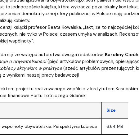
entrum Badań nad Kulturą
t to jednocześnie książka, która wykracza poza lokalny kontekst
 przemian demokratycznej sfery publicznej w Polsce mają codzie
alizują kobiety.
ecenzji książki profesor Beata Kowalska, „fakt, że to najczęściej
łecznych, nie tylko w Polsce, czasem umyka w analizach. Recenzo
kiej wspólnoty”.
łada się ze wstępu autorstwa dwojga redaktorów:
Karoliny Ciech
acje o obywatelskości
(pięć artykułów problemowych, opierający
kobiecy aktywizm w praktyce
(sześć artykułów prezentujących k
ę z wynikami naszej pracy badawczej!
efektem projektu realizowanego wspólnie z Instytutem Kasubskim
cie finansowe Portu Lotniczego Gdańsk.
Size
 wspólnoty obywatelskie. Perspektywa kobieca
6.64 MB