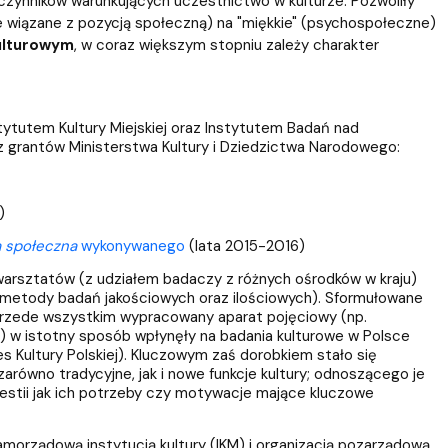
zynników warunkujących uczestnictwo w kulturze. Pozwoliły
e wiązane z pozycją społeczną) na "miękkie" (psychospołeczne)
ulturowym
, w coraz większym stopniu zależy charakter
tytutem Kultury Miejskiej oraz Instytutem Badań nad
z grantów Ministerstwa Kultury i Dziedzictwa Narodowego:
)
ja społeczna
wykonywanego
(lata 2015-2016)
 warsztatów (z udziałem badaczy z różnych ośrodków w kraju)
 metody badań jakościowych oraz ilościowych). Sformułowane
 przede wszystkim wypracowany aparat pojęciowy (np.
td.) w istotny sposób wpłynęły na badania kulturowe w Polsce
es Kultury Polskiej). Kluczowym zaś dorobkiem stało się
ówno tradycyjne, jak i nowe funkcje kultury; odnoszącego je
westii jak ich potrzeby czy motywacje mające kluczowe
morządową instytucją kultury (IKM) i organizacją pozarządową