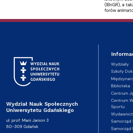
(IBnGR), a ta
forów animato
Informa
Wydziały
Szkoły Dok
Międzynar
Biblioteka
Centrum J
Centrum Wy
Wydział Nauk Społecznych
Sportu
Uniwersytetu Gdańskiego
Wydawnic
ul. prof. Marii Janion 3
Samorząd 
80-309 Gdańsk
Samorząd 