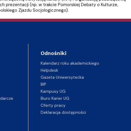
 prezentacji (np. w trakcie Pomorskiej Debaty o Kulturze,
olskiego Zjazdu Socjologicznego).
Odnośniki
Kalendarz roku akademickiego
Helpdesk
Gazeta Uniwersytecka
BIP
Kampusy UG
darcze
Biuro Karier UG
Oferty pracy
Deklaracja dostępności