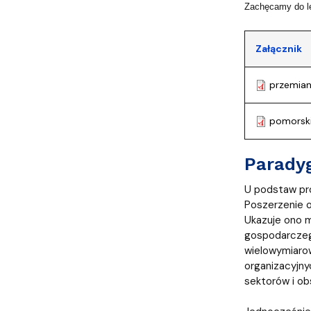
Zachęcamy do le
Załącznik
przemian
pomorski
Parady
U podstaw pro
Poszerzenie op
Ukazuje ono m
gospodarczego
wielowymiarowe
organizacyjny
sektorów i ob