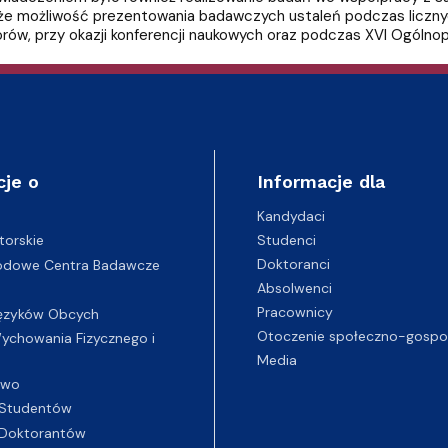
kże możliwość prezentowania badawczych ustaleń podczas licznych
rów, przy okazji konferencji naukowych oraz podczas XVI Ogólnop
cje o
Informacje dla
Kandydaci
Studenci
torskie
Doktoranci
odowe Centra Badawcze
Absolwenci
Pracownicy
ęzyków Obcych
Otoczenie społeczno-gospo
chowania Fizycznego i
Media
two
Studentów
Doktorantów