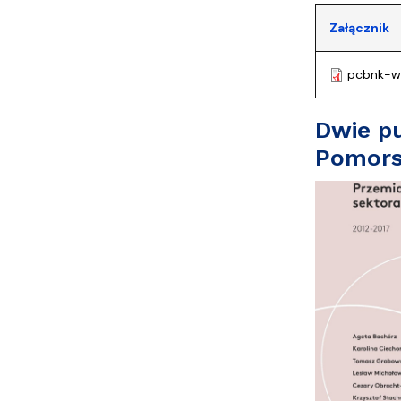
Załącznik
pcbnk-w
Dwie pu
Pomorsk