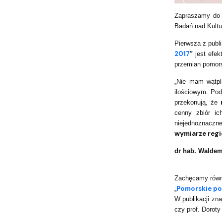
Zapraszamy do z
Badań nad Kultu
Pierwsza z publ
2017
”
jest efek
przemian pomorsk
„Nie mam wątpli
ilościowym. Pod
przekonują, że
cenny zbiór ic
niejednoznaczne
wymiarze regi
dr hab. Waldem
Zachęcamy równi
Pomorskie pos
„
W publikacji zn
czy prof. Dorot