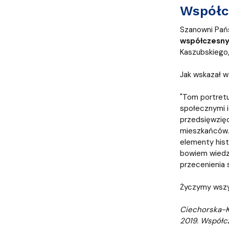
Współcz
Szanowni Pańs
współczesny
Kaszubskiego,
Jak wskazał w
"Tom portretu
społecznymi i
przedsięwzięc
mieszkańców.
elementy hist
bowiem wiedzę
przecenienia 
Życzymy wszys
Ciechorska-Ku
2019. Współc