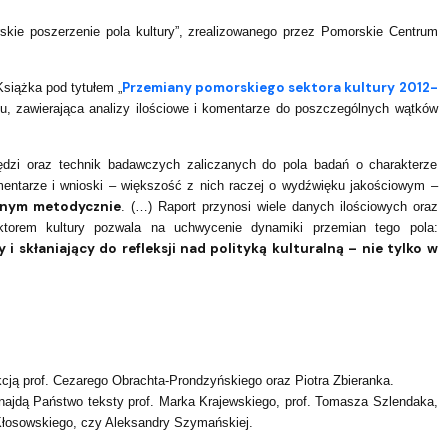
kie poszerzenie pola kultury”, zrealizowanego przez Pomorskie Centrum
Przemiany pomorskiego sektora kultury 2012-
siążka pod tytułem „
, zawierająca analizy ilościowe i komentarze do poszczególnych wątków
zędzi oraz technik badawczych zaliczanych do pola badań o charakterze
entarze i wnioski – większość z nich raczej o wydźwięku jakościowym –
wnym metodycznie
. (…) Raport przynosi wiele danych ilościowych oraz
ektorem kultury pozwala na uchwycenie dynamiki przemian tego pola:
i skłaniający do refleksji nad polityką kulturalną – nie tylko w
cją prof. Cezarego Obrachta-Prondzyńskiego oraz Piotra Zbieranka.
 znajdą Państwo teksty prof. Marka Krajewskiego, prof. Tomasza Szlendaka,
 Kłosowskiego, czy Aleksandry Szymańskiej.