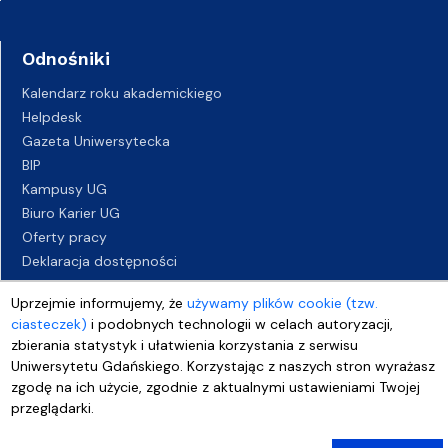
Odnośniki
Kalendarz roku akademickiego
Helpdesk
Gazeta Uniwersytecka
BIP
Kampusy UG
Biuro Karier UG
Oferty pracy
Deklaracja dostępności
Uprzejmie informujemy, że
używamy plików cookie (tzw.
ciasteczek)
i podobnych technologii w celach autoryzacji,
zbierania statystyk i ułatwienia korzystania z serwisu
Uniwersytetu Gdańskiego. Korzystając z naszych stron wyrażasz
zgodę na ich użycie, zgodnie z aktualnymi ustawieniami Twojej
przeglądarki.