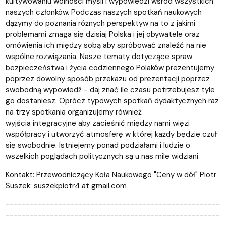
kultywowaniu wolności myśli i wypowiedzi wśród wszystkich
naszych członków. Podczas naszych spotkań naukowych
dążymy do poznania różnych perspektyw na to z jakimi
problemami zmaga się dzisiaj Polska i jej obywatele oraz
omówienia ich między sobą aby spróbować znaleźć na nie
wspólne rozwiązania. Nasze tematy dotyczące spraw
bezpieczeństwa i życia codziennego Polaków prezentujemy
poprzez dowolny sposób przekazu od prezentacji poprzez
swobodną wypowiedź - daj znać ile czasu potrzebujesz tyle
go dostaniesz. Oprócz typowych spotkań dydaktycznych raz
na trzy spotkania organizujemy również
wyjścia integracyjne aby zacieśnić między nami więzi
współpracy i utworzyć atmosferę w której każdy będzie czuł
się swobodnie. Istniejemy ponad podziałami i ludzie o
wszelkich poglądach politycznych są u nas mile widziani.
Kontakt: Przewodniczący Koła Naukowego "Ceny w dół" Piotr
Suszek: suszekpiotr4 at gmail.com
-----------------------------------------------------
-----------------------------------------------------
-----------------------------------------------------