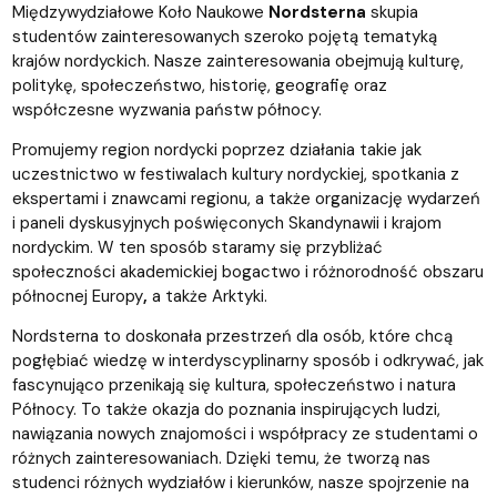
Międzywydziałowe Koło Naukowe
Nordsterna
skupia
studentów zainteresowanych szeroko pojętą tematyką
krajów nordyckich. Nasze zainteresowania obejmują kulturę,
politykę, społeczeństwo, historię, geografię oraz
współczesne wyzwania państw północy.
Promujemy region nordycki poprzez działania takie jak
uczestnictwo w festiwalach kultury nordyckiej, spotkania z
ekspertami i znawcami regionu, a także organizację wydarzeń
i paneli dyskusyjnych poświęconych Skandynawii i krajom
nordyckim. W ten sposób staramy się przybliżać
społeczności akademickiej bogactwo i różnorodność obszaru
północnej Europy
,
a także Arktyki.
Nordsterna to doskonała przestrzeń dla osób, które chcą
pogłębiać wiedzę w interdyscyplinarny sposób i odkrywać, jak
fascynująco przenikają się kultura, społeczeństwo i natura
Północy. To także okazja do poznania inspirujących ludzi,
nawiązania nowych znajomości i współpracy ze studentami o
różnych zainteresowaniach. Dzięki temu, że tworzą nas
studenci różnych wydziałów i kierunków, nasze spojrzenie na