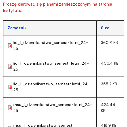
Proszę kierować się planami zamieszczonymi na stronie
Instytutu.
Załącznik
Size
lic_I_dziennikarstwo_semestr letni_24-
360.71 KB
25
lic_II_dziennikarstwo_semestr letni_24-
400.4 KB
25
lic_III_dziennikarstwo_semestr letni_24-
355.2 KB
25
msu_I_dziennikarstwo_semestr letni_24-
424.44
25
KB
msu_II_dziennikarstwo_semestr
418.9 KB