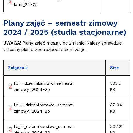
letni_24-25
Plany zajęć – semestr zimowy
2024 / 2025 (studia stacjonarne)
UWAGA!
Plany zajęć mogą ulec zmianie. Należy sprawdzić
aktualny plan przed rozpoczęciem zajęć.
Załącznik
Size
lic_I_dziennikarstwo_semestr
383.5
zimowy_2024-25
KB
lic_II_dziennikarstwo_semestr
371.94
zimowy_2024-25
KB
lic_III_dziennikarstwo_semestr
302.21
zimowy_2024-25
KB