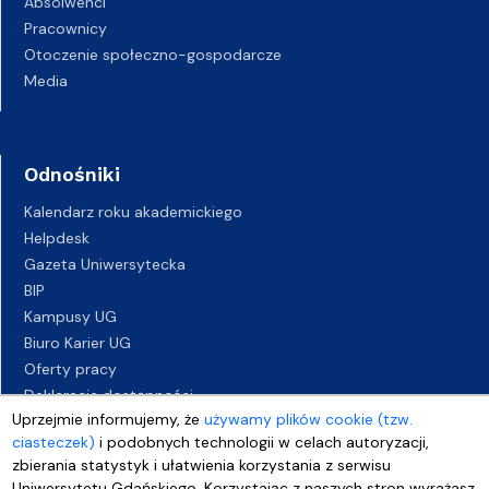
Absolwenci
Pracownicy
Otoczenie społeczno-gospodarcze
Media
Odnośniki
Kalendarz roku akademickiego
Helpdesk
Gazeta Uniwersytecka
BIP
Kampusy UG
Biuro Karier UG
Oferty pracy
Deklaracja dostępności
Uprzejmie informujemy, że
używamy plików cookie (tzw.
ciasteczek)
i podobnych technologii w celach autoryzacji,
zbierania statystyk i ułatwienia korzystania z serwisu
Uniwersytetu Gdańskiego. Korzystając z naszych stron wyrażasz