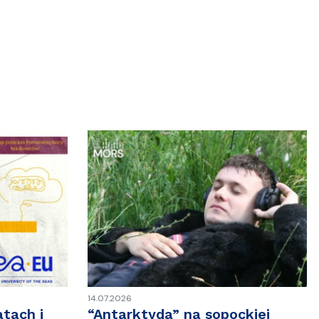
14.07.2026
tach i
“Antarktyda” na sopockiej