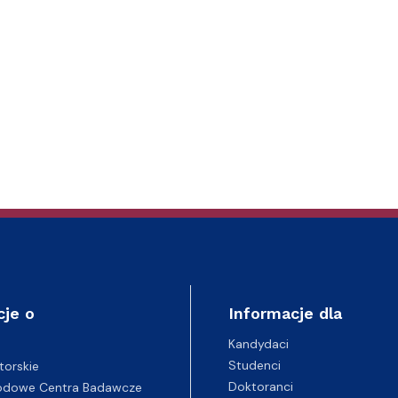
cje o
Informacje dla
Kandydaci
Studenci
torskie
Doktoranci
odowe Centra Badawcze