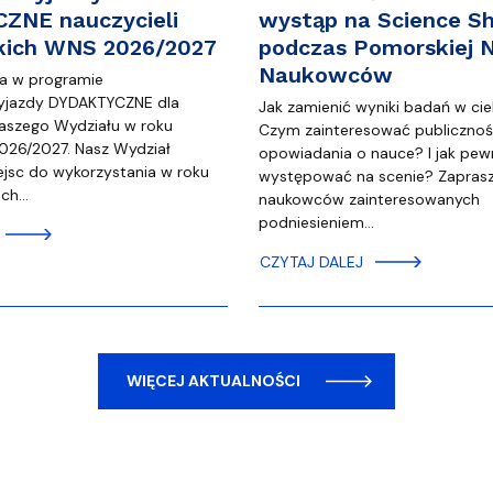
ZNE nauczycieli
wystąp na Science S
kich WNS 2026/2027
podczas Pomorskiej 
Naukowców
ja w programie
yjazdy DYDAKTYCZNE dla
Jak zamienić wyniki badań w cie
aszego Wydziału w roku
Czym zainteresować publiczno
026/2027. Nasz Wydział
opowiadania o nauce? I jak pew
ejsc do wykorzystania w roku
występować na scenie? Zapras
óch…
naukowców zainteresowanych
podniesieniem…
CZYTAJ DALEJ
WIĘCEJ AKTUALNOŚCI