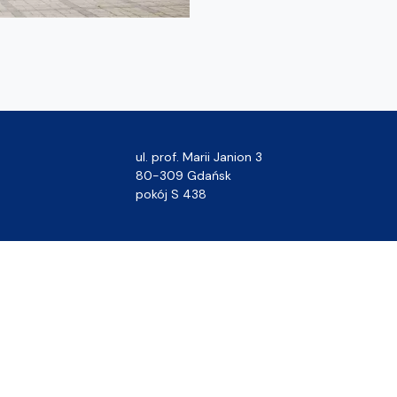
ul. prof. Marii Janion 3
80-309 Gdańsk
pokój S 438