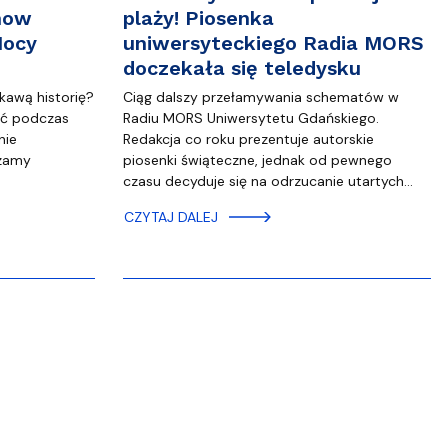
how
plaży! Piosenka
Nocy
uniwersyteckiego Radia MORS
doczekała się teledysku
kawą historię?
Ciąg dalszy przełamywania schematów w
ść podczas
Radiu MORS Uniwersytetu Gdańskiego.
nie
Redakcja co roku prezentuje autorskie
zamy
piosenki świąteczne, jednak od pewnego
czasu decyduje się na odrzucanie utartych…
CZYTAJ DALEJ