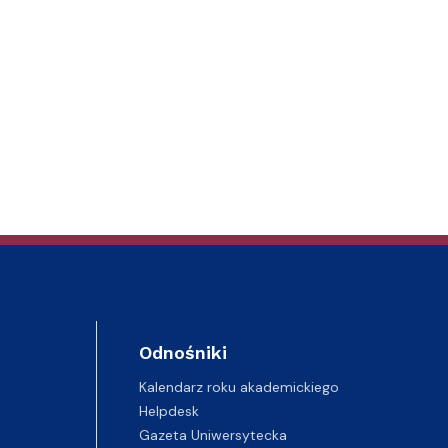
Odnośniki
Kalendarz roku akademickiego
Helpdesk
Gazeta Uniwersytecka