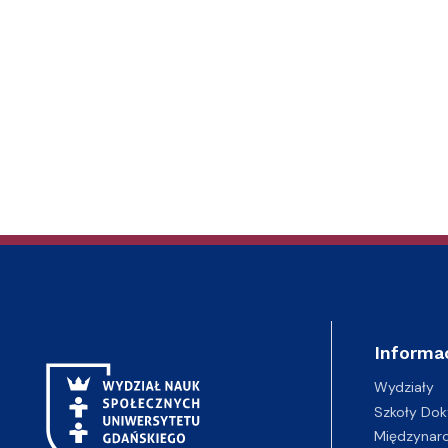
Informa
Wydziały
Szkoły Dok
Międzynar