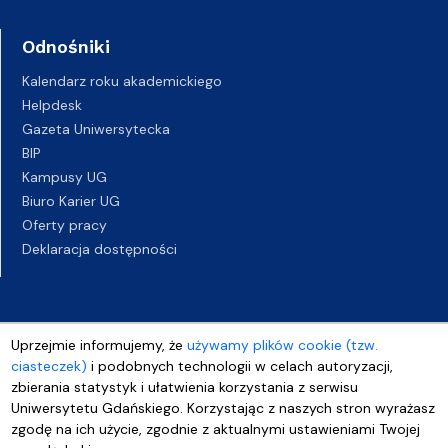
Odnośniki
Kalendarz roku akademickiego
Helpdesk
Gazeta Uniwersytecka
BIP
Kampusy UG
Biuro Karier UG
Oferty pracy
Deklaracja dostępności
Uprzejmie informujemy, że
używamy plików cookie (tzw.
ciasteczek)
i podobnych technologii w celach autoryzacji,
zbierania statystyk i ułatwienia korzystania z serwisu
Uniwersytetu Gdańskiego. Korzystając z naszych stron wyrażasz
zgodę na ich użycie, zgodnie z aktualnymi ustawieniami Twojej