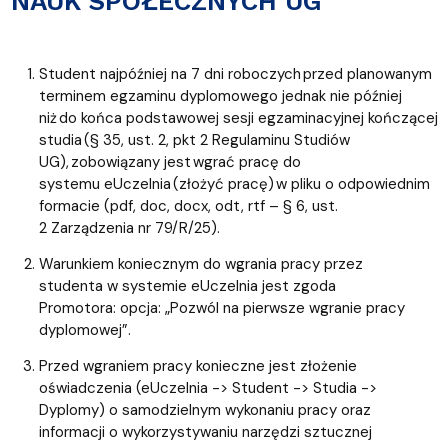
NAUK SPOŁECZNYCH UG
Student najpóźniej na 7 dni roboczych przed planowanym
terminem egzaminu dyplomowego jednak nie później
niż do końca podstawowej sesji egzaminacyjnej kończącej
studia (§ 35, ust. 2, pkt 2 Regulaminu Studiów
UG), zobowiązany jest wgrać pracę do
systemu eUczelnia (złożyć pracę) w pliku o odpowiednim
formacie (pdf, doc, docx, odt, rtf – § 6, ust.
2 Zarządzenia nr 79/R/25).
Warunkiem koniecznym do wgrania pracy przez
studenta w systemie eUczelnia jest zgoda
Promotora: opcja: „Pozwól na pierwsze wgranie pracy
dyplomowej”.
Przed wgraniem pracy konieczne jest złożenie
oświadczenia (eUczelnia -> Student -> Studia ->
Dyplomy) o samodzielnym wykonaniu pracy oraz
informacji o wykorzystywaniu narzędzi sztucznej