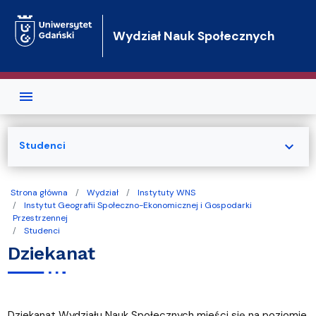
Przejdź do treści
Wydział Nauk Społecznych
expand_more
Studenci
Strona główna
Wydział
Instytuty WNS
Instytut Geografii Społeczno-Ekonomicznej i Gospodarki
Przestrzennej
Studenci
Dziekanat
Dziekanat Wydziału Nauk Społecznych mieści się na poziomie