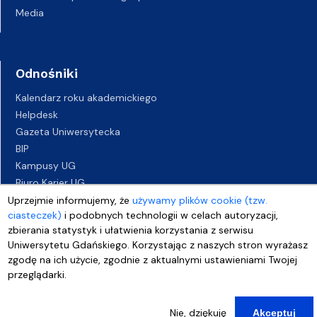
Media
Odnośniki
Kalendarz roku akademickiego
Helpdesk
Gazeta Uniwersytecka
BIP
Kampusy UG
Biuro Karier UG
Oferty pracy
Uprzejmie informujemy, że
używamy plików cookie (tzw.
ciasteczek)
i podobnych technologii w celach autoryzacji,
Deklaracja dostępności
zbierania statystyk i ułatwienia korzystania z serwisu
Uniwersytetu Gdańskiego. Korzystając z naszych stron wyrażasz
zgodę na ich użycie, zgodnie z aktualnymi ustawieniami Twojej
przeglądarki.
Nie, dziękuję
Akceptuj