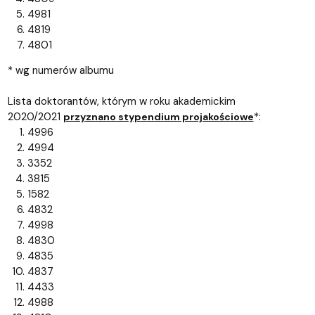
4981
4819
4801
* wg numerów albumu
Lista doktorantów, którym w roku akademickim
2020/2021
*:
przyznano stypendium projakościowe
4996
4994
3352
3815
1582
4832
4998
4830
4835
4837
4433
4988