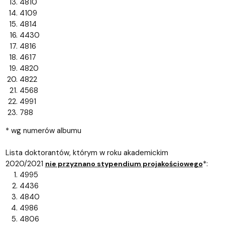
4810
4109
4814
4430
4816
4617
4820
4822
4568
4991
788
* wg numerów albumu
Lista doktorantów, którym w roku akademickim
2020/2021
*:
nie przyznano stypendium projakościowego
4995
4436
4840
4986
4806