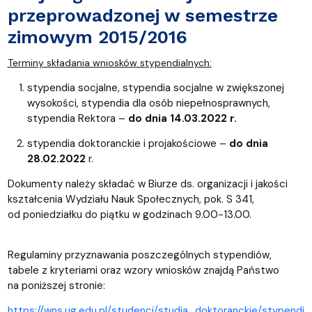
przeprowadzonej w semestrze
zimowym 2015/2016
Terminy składania wniosków stypendialnych:
stypendia socjalne, stypendia socjalne w zwiększonej
wysokości, stypendia dla osób niepełnosprawnych,
stypendia Rektora –
do dnia 14.03.2022 r.
stypendia doktoranckie i projakościowe –
do dnia
28.02.2022
r.
Dokumenty należy składać w Biurze ds. organizacji i jakości
kształcenia Wydziału Nauk Społecznych, pok. S 341,
od poniedziałku do piątku w godzinach 9.00-13.00.
Regulaminy przyznawania poszczególnych stypendiów,
tabele z kryteriami oraz wzory wniosków znajdą Państwo
na poniższej stronie:
https://wns.ug.edu.pl/studenci/studia_doktoranckie/stypendi