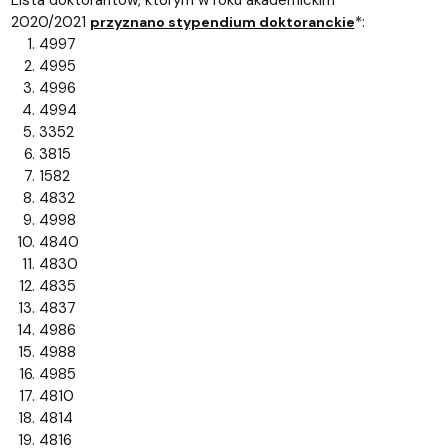
Lista doktorantów, którym w roku akademickim
2020/2021
*:
przyznano stypendium doktoranckie
4997
4995
4996
4994
3352
3815
1582
4832
4998
4840
4830
4835
4837
4986
4988
4985
4810
4814
4816