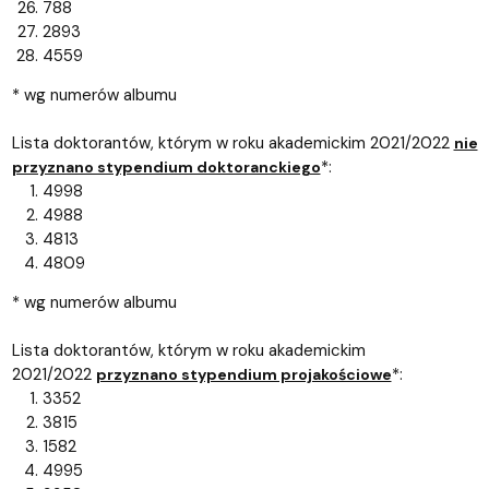
788
2893
4559
* wg numerów albumu
Lista doktorantów, którym w roku akademickim 2021/2022
nie
*:
przyznano stypendium doktoranckiego
4998
4988
4813
4809
* wg numerów albumu
Lista doktorantów, którym w roku akademickim
2021/2022
*:
przyznano stypendium projakościowe
3352
3815
1582
4995