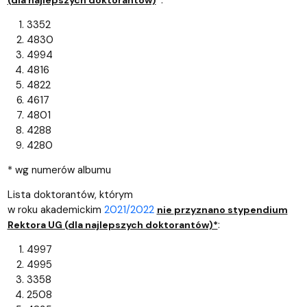
*:
(dla najlepszych doktorantów)
3352
4830
4994
4816
4822
4617
4801
4288
4280
* wg numerów albumu
Lista doktorantów, którym
w roku
akademickim
2021/2022
nie
przyznano stypendium
:
Rektora UG (dla najlepszych doktorantów)*
4997
4995
3358
2508