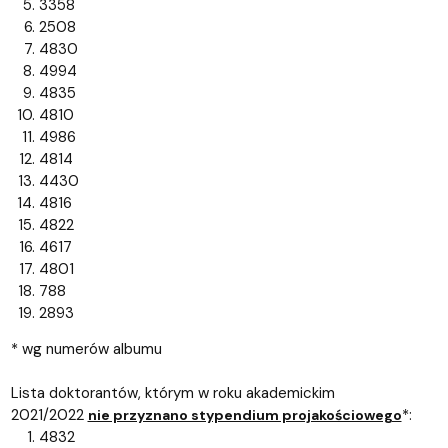
3358
2508
4830
4994
4835
4810
4986
4814
4430
4816
4822
4617
4801
788
2893
* wg numerów albumu
Lista doktorantów, którym w roku akademickim
2021/2022
*:
nie przyznano stypendium projakościowego
4832