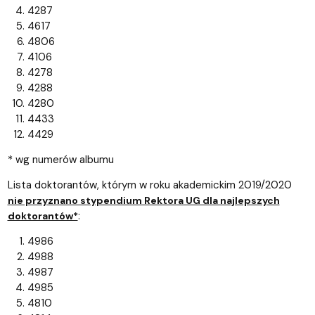
4287
4617
4806
4106
4278
4288
4280
4433
4429
* wg numerów albumu
Lista doktorantów, którym w roku akademickim 2019/2020
nie przyznano stypendium Rektora UG dla najlepszych
:
doktorantów*
4986
4988
4987
4985
4810