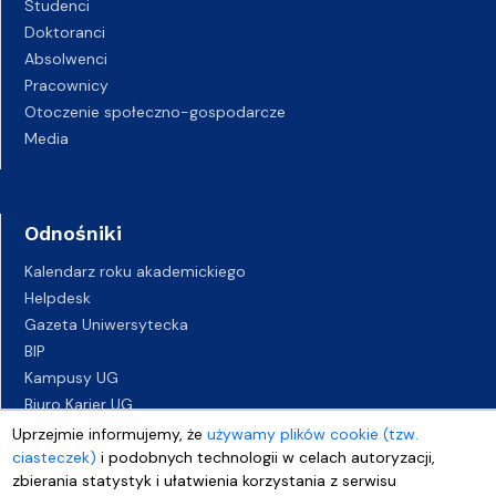
Studenci
Doktoranci
Absolwenci
Pracownicy
Otoczenie społeczno-gospodarcze
Media
Odnośniki
Kalendarz roku akademickiego
Helpdesk
Gazeta Uniwersytecka
BIP
Kampusy UG
Biuro Karier UG
Oferty pracy
Uprzejmie informujemy, że
używamy plików cookie (tzw.
ciasteczek)
Deklaracja dostępności
i podobnych technologii w celach autoryzacji,
zbierania statystyk i ułatwienia korzystania z serwisu