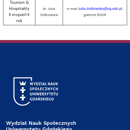
Tourism &
Hospitality
dr Julia
e-mail:
,
julia.ziolkowska@ug.edu.pl
II stopień II
Ziółkowska
gabinet B428
rok
Wydział Nauk Społecznych
Uniwersytetu Gdańskiego