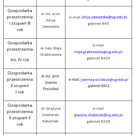
Gospodarka
dr inż. arch.
przestrzenna
e-mail:
alicja.zawadzka@ug.edu.pl
,
Alicja
I stopień III
gabinet B411
Zawadzka
rok
Gospodarka
e-mail:
dr hab. Maja
przestrzenna
maja.grabkowska@ug.edu.pl
,
Grabkowska
gabinet B423
Inż. IV rok
Gospodarka
dr inż. arch.
przestrzenna
joanna.poczobut@ug.edu.pl
e-mail:
Joanna
II stopień
, gabinet B411
Poczobut
I rok
Gospodarka
dr Grażyna
e-mail:
przestrzenna
Chaberek-
,
grazyna.chaberek@ug.edu.pl
II stopień II
Kałużniak
gabinet B428
rok