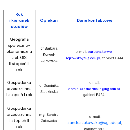
Rok
i kierunek
Opiekun
Dane kontaktowe
studiów
Geografia
społeczno-
dr Barbara
ekonomiczna
e-mail:
barbara.korwel-
Korwel-
z el. GIS
lejkowska@ug.edu.pl
,
gabinet B414
Lejkowska
II stopień II
rok
Gospodarka
e-mail:
dr Dominika
przestrzenna
dominika.studzinska@ug.edu.pl
,
Studzińska
I stopień I rok
gabinet B424
Gospodarka
przestrzenna
mgr Sandra
e-mail:
I stopień II
Żukowska
sandra.zukowska@ug.edu.pl
,
rok
gabinet B419