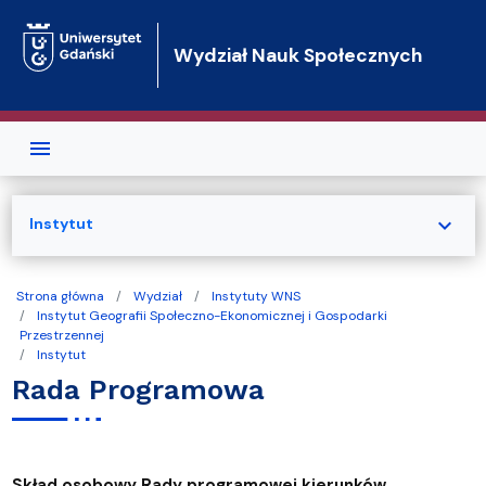
Przejdź do treści
Wydział Nauk Społecznych
expand_more
Instytut
Strona główna
Wydział
Instytuty WNS
Instytut Geografii Społeczno-Ekonomicznej i Gospodarki
Przestrzennej
Instytut
Rada Programowa
Skład osobowy Rady programowej kierunków