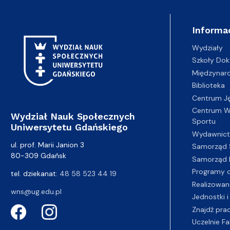
Informa
Wydziały
Szkoły Dok
Międzynar
Biblioteka
Centrum J
Centrum Wy
Wydział Nauk Społecznych
Sportu
Uniwersytetu Gdańskiego
Wydawnic
ul. prof. Marii Janion 3
Samorząd 
80-309 Gdańsk
Samorząd 
Programy d
tel. dziekanat:
48 58 523 44 19
Realizowan
wns@ug.edu.pl
Jednostki i
Znajdź pra
Uczelnie Fa