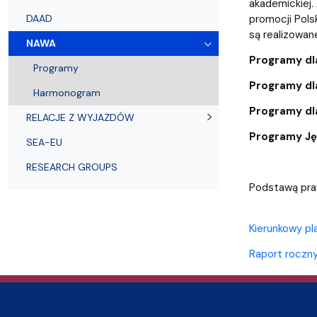
Audytoria
Nadane stopnie i tytuły naukowe
Pomorskie C
akademickiej.
DAAD
promocji Pols
są realizowan
NAWA
Programy d
Programy
Programy dla
Harmonogram
Programy dl
RELACJE Z WYJAZDÓW
Programy Ję
SEA-EU
RESEARCH GROUPS
Podstawą pra
Kierunkowy pl
Raport rocz