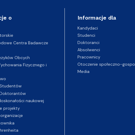
cje o
Informacje dla
Kandydaci
Studenci
torskie
Doktoranci
odowe Centra Badawcze
Absolwenci
Pracownicy
ęzyków Obcych
Otoczenie społeczno-gospo
chowania Fizycznego i
Media
two
Studentów
Doktorantów
oskonałości naukowej
e projekty
 organizacje
cownika
hrenheita