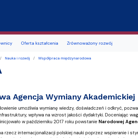
Przejdź do treści
ownicy
Oferta kształcenia
Zrównoważony rozwój
Nauka i rozwój
Współpraca międzynarodowa
jmu sal
Deklaracja dostępności
Studia doktoranckie
A
łu
 studenckie
i seminaria
Portal Studenta
na
alne
Szkoła Doktorska
wa Agencja Wymiany Akademickiej
zd
ków i podań
likacyjny UG
Samorząd Studentów
owienie umożliwia wymianę wiedzy, doświadczeń i odkryć, pozw
a obiektu
a, wznowienia, zmiana kierunku lub
ę
ERASMUS+
nfrastruktury, wpływa na wzrost jakości dydaktyki. Doceniając wa
i, zmiana formy studiów
nicjowało w październiku 2017 roku powstanie
Narodowej Agenc
MOST
a rzecz internacjonalizacji polskiej nauki poprzez wspieranie i
 roku akademickiego