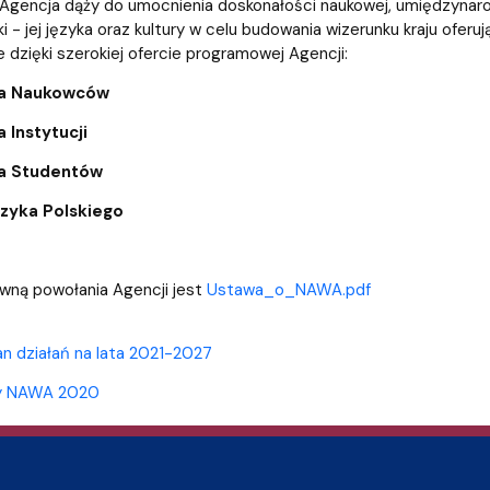
entrum Badań nad Kulturą
 Agencja dąży do umocnienia doskonałości naukowej, umiędzynarodo
ki - jej języka oraz kultury w celu budowania wizerunku kraju ofe
e dzięki szerokiej ofercie programowej Agencji:
la Naukowców
 Instytucji
a Studentów
zyka Polskiego
wną powołania Agencji jest
Ustawa_o_NAWA.pdf
an działań na lata 2021-2027
ny NAWA 2020