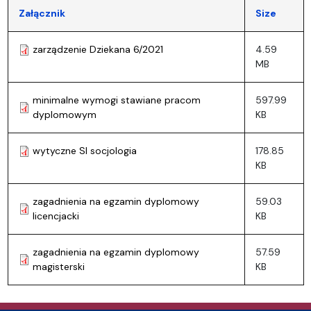
Załącznik
Size
zarządzenie Dziekana 6/2021
4.59
MB
minimalne wymogi stawiane pracom
597.99
dyplomowym
KB
wytyczne SI socjologia
178.85
KB
zagadnienia na egzamin dyplomowy
59.03
licencjacki
KB
zagadnienia na egzamin dyplomowy
57.59
magisterski
KB