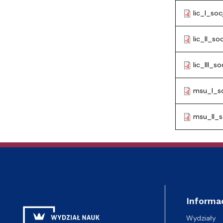
lic_I_so
lic_II_s
lic_III_
msu_I_s
msu_II_
Informa
Wydziały