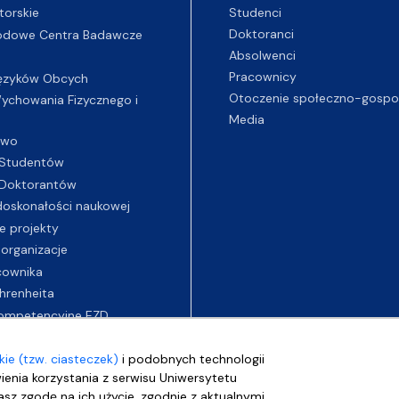
Studenci
torskie
Doktoranci
odowe Centra Badawcze
Absolwenci
Pracownicy
ęzyków Obcych
Otoczenie społeczno-gospo
chowania Fizycznego i
Media
two
Studentów
Doktorantów
oskonałości naukowej
e projekty
 organizacje
cownika
hrenheita
ompetencyjne EZD
ie (tzw. ciasteczek)
i podobnych technologii
wienia korzystania z serwisu Uniwersytetu
sz zgodę na ich użycie, zgodnie z aktualnymi