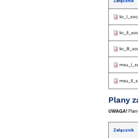
Załącznik
lic_I_so
lic_II_s
lic_III_
msu_I_so
msu_II_s
Plany z
UWAGA!
Plan
Załącznik