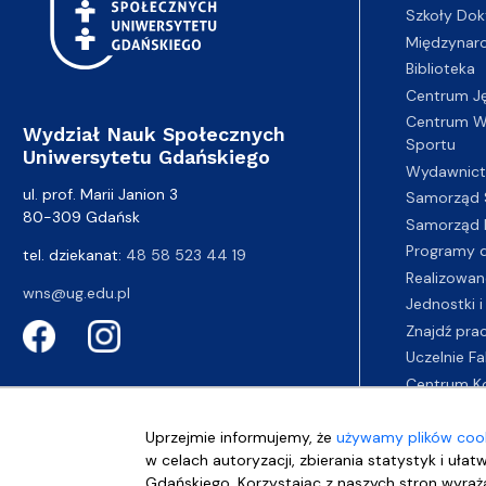
Szkoły Dok
Międzynar
Biblioteka
Centrum J
Centrum Wy
Wydział Nauk Społecznych
Sportu
Uniwersytetu Gdańskiego
Wydawnic
ul. prof. Marii Janion 3
Samorząd 
80-309 Gdańsk
Samorząd 
Programy d
tel. dziekanat:
48 58 523 44 19
Realizowan
wns@ug.edu.pl
Jednostki i
Znajdź pra
Uczelnie Fa
Centrum K
Uprzejmie informujemy, że
używamy plików cook
w celach autoryzacji, zbierania statystyk i ułat
Gdańskiego. Korzystając z naszych stron wyraża