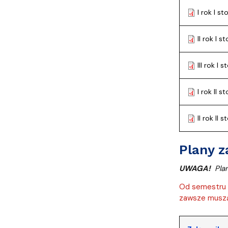
I rok I 
II rok I 
III rok I
I rok II 
II rok II
Plany z
UWAGA!
Pla
Od semestru l
zawsze muszą 