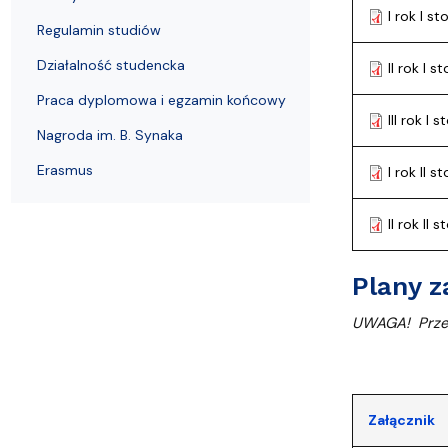
Audytoria
Nadane stopnie i tytuły naukowe
Pomorskie C
I rok I s
Regulamin studiów
Działalność studencka
II rok I 
Praca dyplomowa i egzamin końcowy
III rok I
Nagroda im. B. Synaka
Erasmus
I rok II 
II rok II
Plany z
UWAGA!
Prz
Załącznik