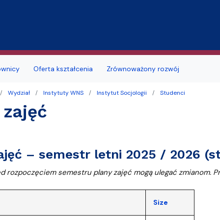
Przejdź do treści
ownicy
Oferta kształcenia
Zrównoważony rozwój
Wydział
Instytuty WNS
Instytut Socjologii
Studenci
jmu sal
Deklaracja dostępności
Studia doktoranckie
 zajęć
łu
 studenckie
i seminaria
Portal Studenta
na
alne
Szkoła Doktorska
ajęć – semestr letni 2025 / 2026 (s
zd
ków i podań
likacyjny UG
Samorząd Studentów
d rozpoczęciem semestru plany zajęć mogą ulegać zmianom. Pr
a obiektu
a, wznowienia, zmiana kierunku lub
ę
ERASMUS+
i, zmiana formy studiów
MOST
Size
 roku akademickiego