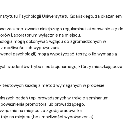
nstytutu Psychologii Uniwersytetu Gdańskiego, za okazaniem
e zaakceptowanie niniejszego regulaminu i stosowanie się do
iorów Laboratorium wyłącznie na miejscu.
ychologia mogą dokonywać wglądu do zgromadzonych w
 możliwości ich wypożyczania.
lwenci psychologii) mogą wypożyczać testy, o ile wymagają
ych studentów trybu niestacjonarnego, którzy mieszkają poza
zy testowych każdej z metod wymaganych w procesie
iększych badań (np. prowadzonych w trakcie seminarium
 upoważnienia promotora lub prowadzącego.
yłącznie na miejscu za zgodą pracownika.
aje na miejscu (bez możliwości wypożyczenia).