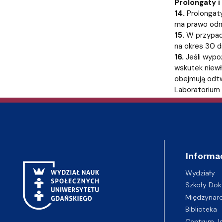
Prolongaty i
14.
Prolongaty
ma prawo odm
15.
W przypad
na okres 30 dn
16.
Jeśli wypo
wskutek niewł
obejmują odtw
Laboratorium 
Informa
Wydziały
Szkoły Dok
Międzynar
Biblioteka
Centrum J