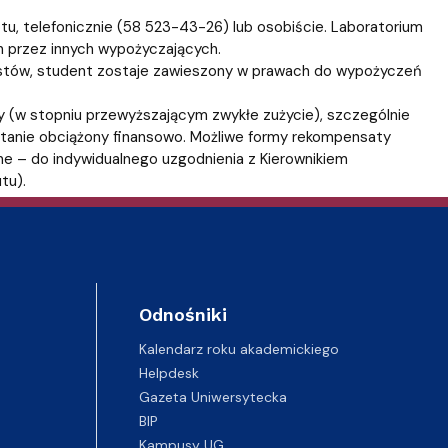
u, telefonicznie (58 523-43-26) lub osobiście. Laboratorium
 przez innych wypożyczających.
estów, student zostaje zawieszony w prawach do wypożyczeń
y (w stopniu przewyższającym zwykłe zużycie), szczególnie
stanie obciążony finansowo. Możliwe formy rekompensaty
ne – do indywidualnego uzgodnienia z Kierownikiem
tu).
Odnośniki
Kalendarz roku akademickiego
Helpdesk
Gazeta Uniwersytecka
BIP
Kampusy UG