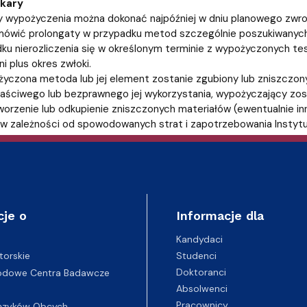
 kary
 wypożyczenia można dokonać najpóźniej w dniu planowego zwrot
ówić prolongaty w przypadku metod szczególnie poszukiwanych
ku nierozliczenia się w określonym terminie z wypożyczonych t
i plus okres zwłoki.
życzona metoda lub jej element zostanie zgubiony lub zniszczon
aściwego lub bezprawnego jej wykorzystania, wypożyczający zo
orzenie lub odkupienie zniszczonych materiałów (ewentualnie in
w zależności od spowodowanych strat i zapotrzebowania Instytu
cje o
Informacje dla
Kandydaci
Studenci
torskie
Doktoranci
odowe Centra Badawcze
Absolwenci
Pracownicy
ęzyków Obcych