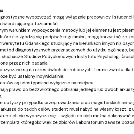
entrum Badań nad Kulturą
ia
gnostyczne wypożyczać mogą wyłącznie pracownicy i studenci I
twierdzającego tożsamość.
m warunkiem wypożyczenia metody lub jej elementu jest pisemn
 które nie zgodzą się podpisać regulaminu, mogą korzystać ze zb
iwersytetu Gdańskiego studiujący na kierunkach innych niż ps
 metod diagnostycznych przeznaczonych do użytku ogólnego, bez
i słuchacze Studiów Podyplomowych Instytutu Psychologii (abso
ne przez nich badania.
życzane są na okres dwóch dni roboczych. Termin zwrotu dla t
że być ustalony indywidualnie.
testów są udostępniane wyłącznie na miejscu.
ają prawo do bezzwrotnego pobrania jednego lub dwóch arkus
.
ie dotyczy przypadku przeprowadzania prac magisterskich ani w
arkusze do takich celów student musi nabyć na własny koszt, z
terskich nie wypożycza się – wglądu do nich można dokonywać w
zemplarz któregokolwiek ze zbiorów Laboratorium zawsze pozost