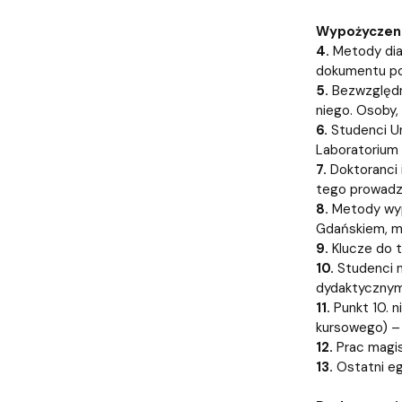
Audytoria
Nadane stopnie i tytuły naukowe
Pomorskie C
Wypożyczen
4.
Metody dia
dokumentu po
5.
Bezwzględny
niego. Osoby,
6.
Studenci Un
Laboratorium
7.
Doktoranci 
tego prowadzo
8.
Metody wypo
Gdańskiem, mo
9.
Klucze do 
10.
Studenci m
dydaktycznym
11.
Punkt 10. n
kursowego) – 
12.
Prac magis
13.
Ostatni eg