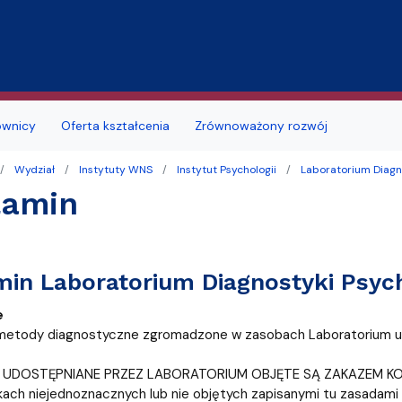
Przejdź do treści
ownicy
Oferta kształcenia
Zrównoważony rozwój
Wydział
Instytuty WNS
Instytut Psychologii
Laboratorium Diagn
jmu sal
Deklaracja dostępności
Studia doktoranckie
lamin
łu
 studenckie
i seminaria
Portal Studenta
na
alne
Szkoła Doktorska
in Laboratorium Diagnostyki Psych
zd
ków i podań
likacyjny UG
Samorząd Studentów
e
a obiektu
a, wznowienia, zmiana kierunku lub
ę
ERASMUS+
etody diagnostyczne zgromadzone w zasobach Laboratorium ud
i, zmiana formy studiów
MOST
 UDOSTĘPNIANE PRZEZ LABORATORIUM OBJĘTE SĄ ZAKAZEM KO
 roku akademickiego
ch niejednoznacznych lub nie objętych zapisanymi tu zasadami 