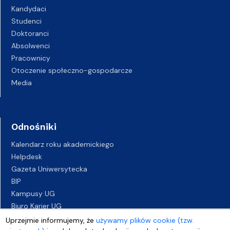
Kandydaci
Studenci
Doktoranci
Absolwenci
Pracownicy
Otoczenie społeczno-gospodarcze
Media
Odnośniki
Kalendarz roku akademickiego
Helpdesk
Gazeta Uniwersytecka
BIP
Kampusy UG
Biuro Karier UG
Oferty pracy
Uprzejmie informujemy, że
używamy plików cookie (tzw.