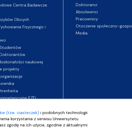
Doktoranci
odowe Centra Badawcze
Absolwenci
Pracownicy
ęzyków Obcych
Otoczenie społeczno-gospo
chowania Fizycznego i
Media
two
Studentów
Doktorantów
oskonałości naukowej
e projekty
 organizacje
cownika
hrenheita
ompetencyjne EZD
ie (tzw. ciasteczek)
i podobnych technologii
wienia korzystania z serwisu Uniwersytetu
sz zgodę na ich użycie, zgodnie z aktualnymi