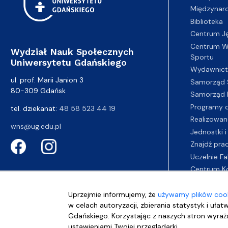
Międzynar
Biblioteka
Centrum J
Centrum Wy
Wydział Nauk Społecznych
Sportu
Uniwersytetu Gdańskiego
Wydawnic
ul. prof. Marii Janion 3
Samorząd 
80-309 Gdańsk
Samorząd 
Programy d
tel. dziekanat:
48 58 523 44 19
Realizowan
wns@ug.edu.pl
Jednostki i
Znajdź pra
Uczelnie Fa
Centrum K
Uprzejmie informujemy, że
używamy plików cook
w celach autoryzacji, zbierania statystyk i ułat
Gdańskiego. Korzystając z naszych stron wyraża
ustawieniami Twojej przeglądarki.