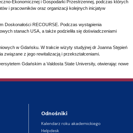
eczno-Ekonomicznej i Gospodarki Przestrzennej, podczas których
 i pracowników oraz organizacji kolejnych inicjatyw
trum Doskonałości RECOURSE. Podczas wystąpienia
wych stanach USA, a także podzieliła się doświadczeniami
niowych w Gdańsku. W trakcie wizyty studyjnej dr Joanna Stępień
a związane z jego rewitalizacją i przekształceniami.
wersytetem Gdańskim a Valdosta State University, otwierając nowe
Odnośniki
Kalendarz roku akademickiego
Helpdesk