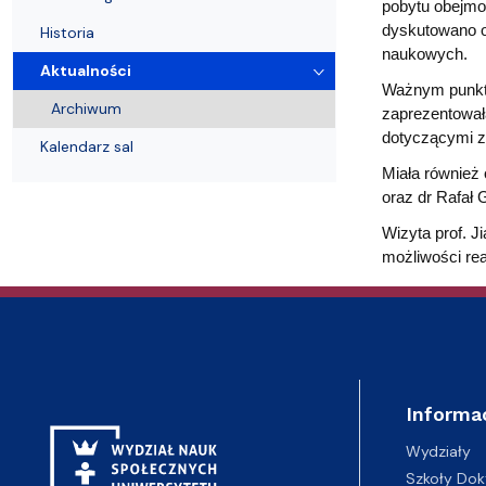
Audytoria
Nadane stopnie i tytuły naukowe
Pomorskie C
pobytu obejmo
dyskutowano o
Historia
naukowych.
Aktualności
Ważnym punkte
Archiwum
zaprezentował
dotyczącymi z
Kalendarz sal
Miała również 
oraz dr Rafał 
Wizyta prof. J
możliwości re
Informa
Wydziały
Szkoły Dok