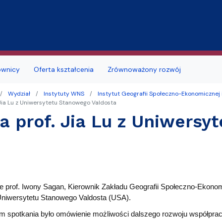
Przejdź do treści
ownicy
Oferta kształcenia
Zrównoważony rozwój
Wydział
Instytuty WNS
Instytut Geografii Społeczno-Ekonomicznej 
jmu sal
Deklaracja dostępności
Studia doktoranckie
Jia Lu z Uniwersytetu Stanowego Valdosta
a prof. Jia Lu z Uniwersy
łu
 studenckie
i seminaria
Portal Studenta
na
alne
Szkoła Doktorska
zd
ków i podań
likacyjny UG
Samorząd Studentów
a obiektu
a, wznowienia, zmiana kierunku lub
ę
ERASMUS+
e prof. Iwony Sagan, Kierownik Zakładu Geografii Społeczno-Ekono
i, zmiana formy studiów
 Uniwersytetu Stanowego Valdosta (USA).
MOST
 roku akademickiego
 spotkania było omówienie możliwości dalszego rozwoju współprac