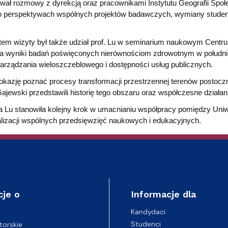
entrum Badań nad Kulturą
wał rozmowy z dyrekcją oraz pracownikami Instytutu Geografii Społ
 perspektywach wspólnych projektów badawczych, wymiany studentów
m wizyty był także udział prof. Lu w seminarium naukowym Cen
a wyniki badań poświęconych nierównościom zdrowotnym w południo
arządzania wieloszczeblowego i dostępności usług publicznych.
okazję poznać procesy transformacji przestrzennej terenów postocz
Gajewski przedstawili historię tego obszaru oraz współczesne działani
ia Lu stanowiła kolejny krok w umacnianiu współpracy pomiędzy Uni
alizacji wspólnych przedsięwzięć naukowych i edukacyjnych.
cje o
Informacje dla
Kandydaci
Studenci
torskie