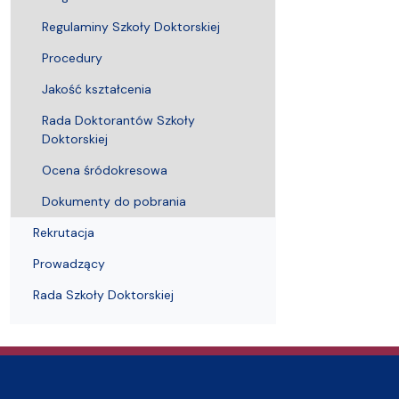
Audytoria
Nadane stopnie i tytuły naukowe
Pomorskie C
Regulaminy Szkoły Doktorskiej
Procedury
Jakość kształcenia
Rada Doktorantów Szkoły
Doktorskiej
Ocena śródokresowa
Dokumenty do pobrania
Rekrutacja
Prowadzący
Rada Szkoły Doktorskiej