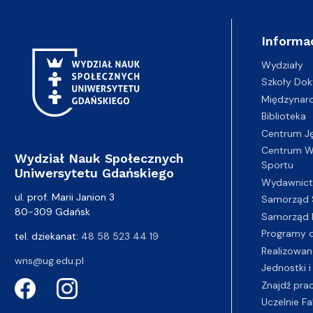
Informa
Wydziały
Szkoły Dok
Międzynar
Biblioteka
Centrum J
Centrum Wy
Wydział Nauk Społecznych
Sportu
Uniwersytetu Gdańskiego
Wydawnic
ul. prof. Marii Janion 3
Samorząd 
80-309 Gdańsk
Samorząd 
Programy d
tel. dziekanat:
48 58 523 44 19
Realizowan
wns@ug.edu.pl
Jednostki i
Znajdź pra
Uczelnie Fa