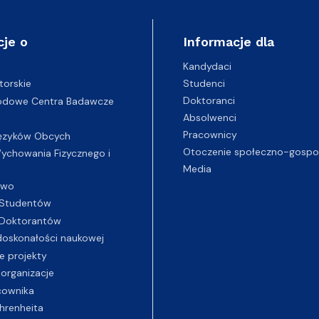
cje o
Informacje dla
Kandydaci
Studenci
torskie
Doktoranci
odowe Centra Badawcze
Absolwenci
Pracownicy
ęzyków Obcych
Otoczenie społeczno-gospo
chowania Fizycznego i
Media
two
Studentów
Doktorantów
oskonałości naukowej
e projekty
 organizacje
cownika
hrenheita