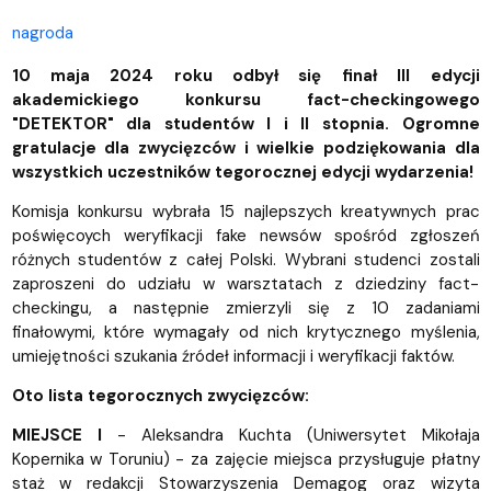
nagroda
10 maja 2024 roku odbył się finał III edycji
akademickiego konkursu fact-checkingowego
"DETEKTOR" dla studentów I i II stopnia. Ogromne
gratulacje dla zwycięzców i wielkie podziękowania dla
wszystkich uczestników tegorocznej edycji wydarzenia!
Komisja konkursu wybrała 15 najlepszych kreatywnych prac
poświęcoych weryfikacji fake newsów spośród zgłoszeń
różnych studentów z całej Polski. Wybrani studenci zostali
zaproszeni do udziału w warsztatach z dziedziny fact-
checkingu, a następnie zmierzyli się z 10 zadaniami
finałowymi, które wymagały od nich krytycznego myślenia,
umiejętności szukania źródeł informacji i weryfikacji faktów.
Oto lista tegorocznych zwycięzców:
MIEJSCE I
- Aleksandra Kuchta (Uniwersytet Mikołaja
Kopernika w Toruniu) - za zajęcie miejsca przysługuje płatny
staż w redakcji Stowarzyszenia Demagog oraz wizyta