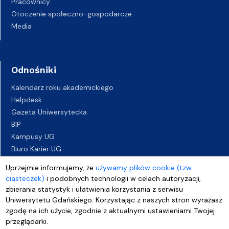
Pracownicy
Otoczenie społeczno-gospodarcze
Media
Odnośniki
Kalendarz roku akademickiego
Helpdesk
Gazeta Uniwersytecka
BIP
Kampusy UG
Biuro Karier UG
Oferty pracy
Uprzejmie informujemy, że
używamy plików cookie (tzw.
Deklaracja dostępności
ciasteczek)
i podobnych technologii w celach autoryzacji,
zbierania statystyk i ułatwienia korzystania z serwisu
Uniwersytetu Gdańskiego. Korzystając z naszych stron wyrażasz
zgodę na ich użycie, zgodnie z aktualnymi ustawieniami Twojej
przeglądarki.