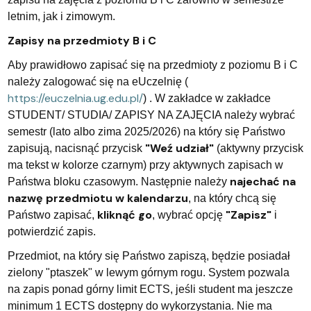
letnim, jak i zimowym.
Zapisy na przedmioty B i C
Aby prawidłowo zapisać się na przedmioty z poziomu B i C
należy zalogować się na eUczelnię (
https://euczelnia.ug.edu.pl/
) . W zakładce w zakładce
STUDENT/ STUDIA/ ZAPISY NA ZAJĘCIA należy wybrać
semestr (lato albo zima 2025/2026) na który się Państwo
"Weź udział"
zapisują, nacisnąć przycisk
(aktywny przycisk
ma tekst w kolorze czarnym) przy aktywnych zapisach w
najechać na
Państwa bloku czasowym. Następnie należy
nazwę przedmiotu w kalendarzu
, na który chcą się
kliknąć go
"Zapisz"
Państwo zapisać,
, wybrać opcję
i
potwierdzić zapis.
Przedmiot, na który się Państwo zapiszą, będzie posiadał
zielony "ptaszek" w lewym górnym rogu. System pozwala
na zapis ponad górny limit ECTS, jeśli student ma jeszcze
minimum 1 ECTS dostępny do wykorzystania. Nie ma