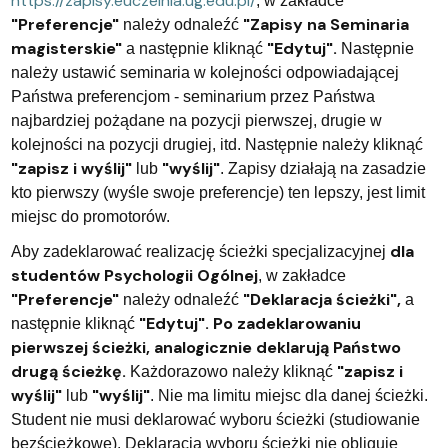
https://zapisy.euczelnia.ug.edu.pl/
, w zakładce
"Preferencje"
"Zapisy na Seminaria
należy odnaleźć
magisterskie"
"Edytuj".
a następnie kliknąć
Następnie
należy ustawić seminaria w kolejności odpowiadającej
Państwa preferencjom - seminarium przez Państwa
najbardziej pożądane na pozycji pierwszej, drugie w
kolejności na pozycji drugiej, itd. Następnie należy kliknąć
"zapisz i wyślij"
"wyślij"
lub
. Zapisy działają na zasadzie
kto pierwszy (wyśle swoje preferencje) ten lepszy, jest limit
miejsc do promotorów.
dla
Aby zadeklarować realizację ścieżki specjalizacyjnej
studentów Psychologii Ogólnej
, w zakładce
"Preferencje"
"Deklaracja ścieżki",
należy odnaleźć
a
"Edytuj". Po zadeklarowaniu
następnie kliknąć
pierwszej ścieżki, analogicznie deklarują Państwo
drugą ścieżkę.
"zapisz i
Każdorazowo należy kliknąć
wyślij"
"wyślij"
lub
. Nie ma limitu miejsc dla danej ścieżki.
Student nie musi deklarować wyboru ścieżki (studiowanie
bezścieżkowe). Deklaracja wyboru ścieżki nie obliguje