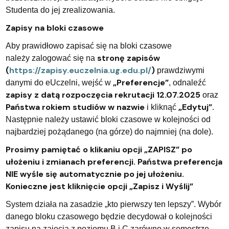
Studenta do jej zrealizowania.
Zapisy na bloki czasowe
Aby prawidłowo zapisać się na bloki czasowe
stronę zapisów
należy zalogować się na
(
https://zapisy.euczelnia.ug.edu.pl/
)
prawdziwymi
„Preferencje”
danymi do eUczelni, wejść w
, odnaleźć
zapisy z datą rozpoczęcia rekrutacji 12.07.2025
oraz
Państwa rokiem studiów w nazwie
„Edytuj”.
i kliknąć
Następnie należy ustawić bloki czasowe w kolejności od
najbardziej pożądanego (na górze) do najmniej (na dole).
Prosimy pamiętać o klikaniu opcji „ZAPISZ” po
ułożeniu i zmianach preferencji. Państwa preferencja
NIE wyśle się automatycznie po jej ułożeniu.
Konieczne jest kliknięcie opcji „Zapisz i Wyślij”
System działa na zasadzie „kto pierwszy ten lepszy”. Wybór
danego bloku czasowego będzie decydował o kolejności
zapisu na zajęcia z poziomu B i C zarówno w semestrze