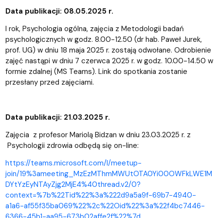
Data publikacji: 08.05.2025 r.
I rok, Psychologia ogólna, zajęcia z Metodologii badań
psychologicznych w godz. 8.00-12.50 (dr hab. Paweł Jurek,
prof. UG) w dniu 18 maja 2025 r. zostają odwołane. Odrobienie
zajęć nastąpi w dniu 7 czerwca 2025 r. w godz. 10.00-14.50 w
formie zdalnej (MS Teams). Link do spotkania zostanie
przesłany przed zajęciami.
Data publikacji: 21.03.2025 r.
Zajęcia z profesor Mariolą Bidzan w dniu 23.03.2025 r. z
Psychologii zdrowia odbędą się on-line:
https://teams.microsoft.com/l/meetup-
join/19%3ameeting_MzEzMThmMWUtOTA0Yi00OWFkLWE1M
DYtYzEyNTAyZjg2MjE4%40thread.v2/0?
context=%7b%22Tid%22%3a%222d9a5a9f-69b7-4940-
a1a6-af55f35ba069%22%2c%22Oid%22%3a%22f4bc7446-
6366-45b1-aa95-673b02affe2f%22%7d