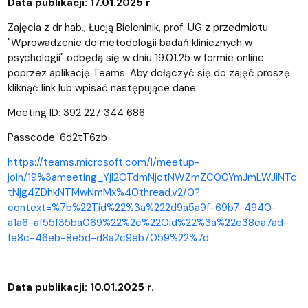
Data publikacji: 17.01.2025 r
Zajęcia z dr hab., Łucją Bieleninik, prof. UG z przedmiotu
"Wprowadzenie do metodologii badań klinicznych w
psychologii" odbędą się w dniu 19.01.25 w formie online
poprzez aplikację Teams. Aby dołączyć się do zajęć proszę
kliknąć link lub wpisać następujące dane:
Meeting ID: 392 227 344 686
Passcode: 6d2tT6zb
https://teams.microsoft.com/l/meetup-
join/19%3ameeting_YjI2OTdmNjctNWZmZC00YmJmLWJiNTc
tNjg4ZDhkNTMwNmMx%40thread.v2/0?
context=%7b%22Tid%22%3a%222d9a5a9f-69b7-4940-
a1a6-af55f35ba069%22%2c%22Oid%22%3a%22e38ea7ad-
fe8c-46eb-8e5d-d8a2c9eb7059%22%7d
Data publikacji: 10.01.2025 r.