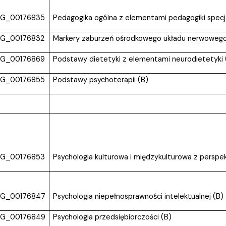
G_00176835
Pedagogika ogólna z elementami pedagogiki specja
G_00176832
Markery zaburzeń ośrodkowego układu nerwowego
G_00176869
Podstawy dietetyki z elementami neurodietetyki 
G_00176855
Podstawy psychoterapii (B)
G_00176853
Psychologia kulturowa i międzykulturowa z perspekt
G_00176847
Psychologia niepełnosprawności intelektualnej (B)
G_00176849
Psychologia przedsiębiorczości (B)