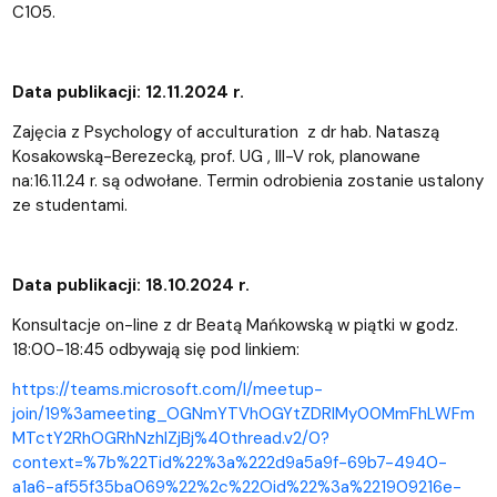
C105.
Data publikacji: 12.11.2024 r.
Zajęcia z Psychology of acculturation z dr hab. Nataszą
Kosakowską-Berezecką, prof. UG , III-V rok, planowane
na:16.11.24 r. są odwołane. Termin odrobienia zostanie ustalony
ze studentami.
Data publikacji: 18.10.2024 r.
Konsultacje on-line z dr Beatą Mańkowską w piątki w godz.
18:00-18:45 odbywają się pod linkiem:
https://teams.microsoft.com/l/meetup-
join/19%3ameeting_OGNmYTVhOGYtZDRlMy00MmFhLWFm
MTctY2RhOGRhNzhlZjBj%40thread.v2/0?
context=%7b%22Tid%22%3a%222d9a5a9f-69b7-4940-
a1a6-af55f35ba069%22%2c%22Oid%22%3a%221909216e-