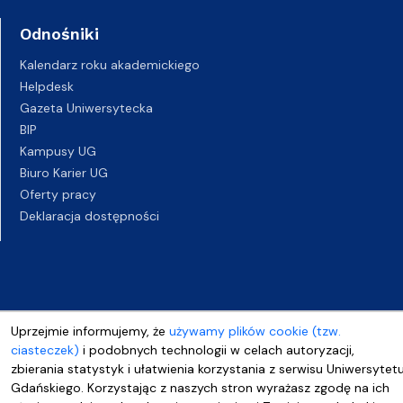
Odnośniki
Kalendarz roku akademickiego
Helpdesk
Gazeta Uniwersytecka
BIP
Kampusy UG
Biuro Karier UG
Oferty pracy
Deklaracja dostępności
Uprzejmie informujemy, że
używamy plików cookie (tzw.
ciasteczek)
i podobnych technologii w celach autoryzacji,
zbierania statystyk i ułatwienia korzystania z serwisu Uniwersytet
Gdańskiego. Korzystając z naszych stron wyrażasz zgodę na ich