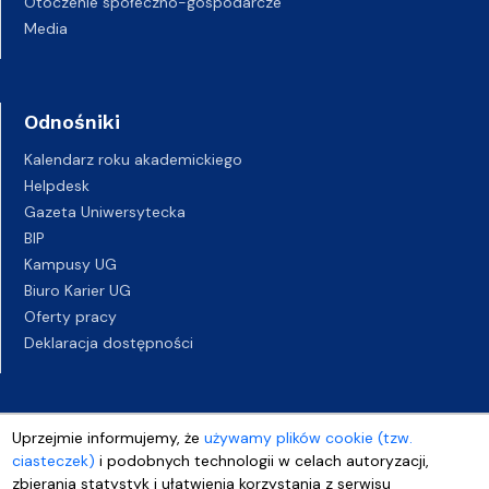
Otoczenie społeczno-gospodarcze
Media
Odnośniki
Kalendarz roku akademickiego
Helpdesk
Gazeta Uniwersytecka
BIP
Kampusy UG
Biuro Karier UG
Oferty pracy
Deklaracja dostępności
Uprzejmie informujemy, że
używamy plików cookie (tzw.
ciasteczek)
i podobnych technologii w celach autoryzacji,
zbierania statystyk i ułatwienia korzystania z serwisu