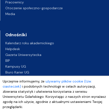
Pracownicy
Otoczenie społeczno-gospodarcze
Media
Odnośniki
Kalendarz roku akademickiego
Helpdesk
Gazeta Uniwersytecka
BIP
Kampusy UG
Biuro Karier UG
Oferty pracy
Uprzejmie informujemy, że
używamy plików cookie (tzw.
Deklaracja dostępności
ciasteczek)
i podobnych technologii w celach autoryzacji,
zbierania statystyk i ułatwienia korzystania z serwisu
Uniwersytetu Gdańskiego. Korzystając z naszych stron wyrażasz
zgodę na ich użycie, zgodnie z aktualnymi ustawieniami Twojej
przeglądarki.