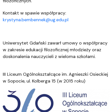
filozoficznych.
Kontakt w spawie współpracy:
krystyna.bembennek@ug.edu.pl
Uniwersytet Gd
ański zawarł umowy o współpracy
w zakresie edukacji filozoficznej młodzieży oraz
doskonalenia nauczycieli z wieloma szkołami.
III Liceum Ogólnokształcące im. Agnieszki Osieckiej
w Sopocie, ul. Kolberga 15 (w 2015 roku)