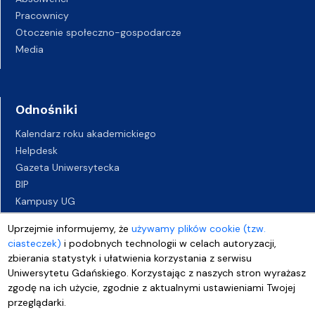
Pracownicy
Otoczenie społeczno-gospodarcze
Media
Odnośniki
Kalendarz roku akademickiego
Helpdesk
Gazeta Uniwersytecka
BIP
Kampusy UG
Biuro Karier UG
Uprzejmie informujemy, że
używamy plików cookie (tzw.
Oferty pracy
ciasteczek)
i podobnych technologii w celach autoryzacji,
Deklaracja dostępności
zbierania statystyk i ułatwienia korzystania z serwisu
Uniwersytetu Gdańskiego. Korzystając z naszych stron wyrażasz
zgodę na ich użycie, zgodnie z aktualnymi ustawieniami Twojej
przeglądarki.