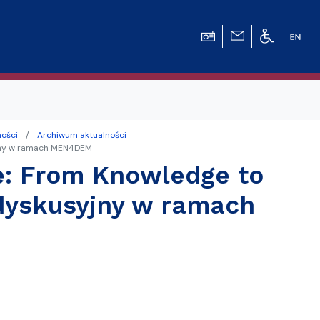
ności
Archiwum aktualności
syjny w ramach MEN4DEM
ge: From Knowledge to
 dyskusyjny w ramach