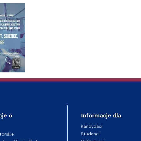
cje o
Informacje dla
Kandydaci
Studenci
torskie