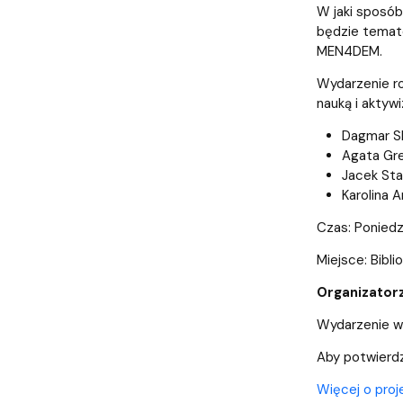
Audytoria
Nadane stopnie i tytuły naukowe
Pomorskie C
W jaki sposób
będzie temate
MEN4DEM.
Wydarzenie r
nauką i aktyw
Dagmar Sl
Agata Gre
Jacek Sta
Karolina 
Czas: Poniedz
Miejsce: Bibl
Organizatorz
Wydarzenie w 
Aby potwierdzi
Więcej o pro