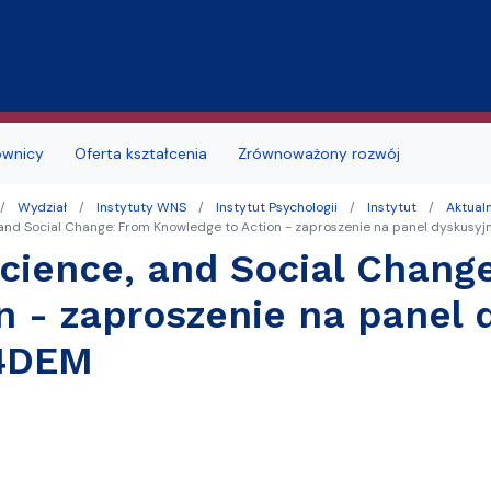
Przejdź do treści
ownicy
Oferta kształcenia
Zrównoważony rozwój
Wydział
Instytuty WNS
Instytut Psychologii
Instytut
Aktual
jmu sal
Deklaracja dostępności
Studia doktoranckie
, and Social Change: From Knowledge to Action - zaproszenie na panel dysku
Science, and Social Chan
łu
 studenckie
i seminaria
Portal Studenta
n - zaproszenie na panel
na
alne
Szkoła Doktorska
4DEM
zd
ków i podań
likacyjny UG
Samorząd Studentów
a obiektu
a, wznowienia, zmiana kierunku lub
ę
ERASMUS+
i, zmiana formy studiów
MOST
 roku akademickiego