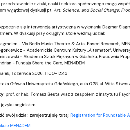
entrum Badań nad Kulturą
 przedstawiciele sztuki, nauki i sektora społecznego mogą wspó
m wyjątkowej dyskusji pt.
Art, Science, and Social Change: Fro
ozpocznie się interwencją artystyczną w wykonaniu Dagmar Sla
izmem. W dyskusji przy okrągłym stole wezmą udział:
agmolen - Via Berlin Music Theatre & Arts-Based Research, M
gorkiewicz - Academickie Centrum Kultury „Alternator”, Uniwers
niszewski - Akademia Sztuk Pięknych w Gdańsku, Pracownia Pro
Andrian - Fundaja Share the Care, MEN4DEM
iałek, 1 czerwca 2026, 11:00-12:45
ioteka Główna Uniwersytetu Gdańskiego, aula 0.28, ul. Wita Stw
y:
prof. dr hab. Tomasz Besta wraz z zespołem z Instytutu Psych
języku angielskim.
ć swój udział, zarejestruj się tutaj:
Registration for Roundtable Ar
jekcie MEN4DEM