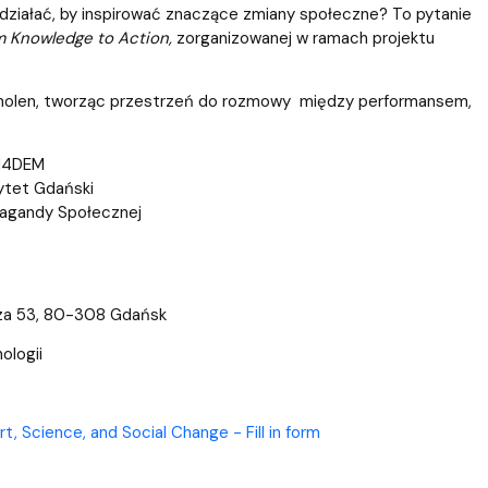
łdziałać, by inspirować znaczące zmiany społeczne? To pytanie
m Knowledge to Action,
zorganizowanej w ramach projektu
gmolen, tworząc przestrzeń do rozmowy między performansem,
EN4DEM
ytet Gdański
pagandy Społecznej
osza 53, 80-308 Gdańsk
ologii
t, Science, and Social Change - Fill in form