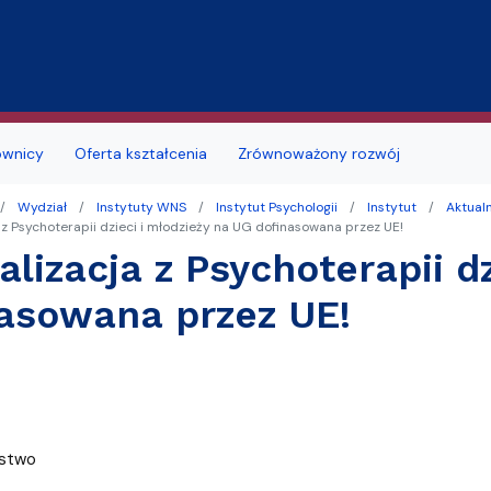
Przejdź do treści
ownicy
Oferta kształcenia
Zrównoważony rozwój
Wydział
Instytuty WNS
Instytut Psychologii
Instytut
Aktual
jmu sal
Deklaracja dostępności
Studia doktoranckie
 z Psychoterapii dzieci i młodzieży na UG dofinasowana przez UE!
alizacja z Psychoterapii d
łu
 studenckie
i seminaria
Portal Studenta
asowana przez UE!
na
alne
Szkoła Doktorska
zd
ków i podań
likacyjny UG
Samorząd Studentów
a obiektu
a, wznowienia, zmiana kierunku lub
ę
ERASMUS+
i, zmiana formy studiów
MOST
ństwo
 roku akademickiego