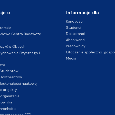
cje o
Informacje dla
Kandydaci
Studenci
torskie
Doktoranci
odowe Centra Badawcze
Absolwenci
Pracownicy
ęzyków Obcych
Otoczenie społeczno-gospo
chowania Fizycznego i
Media
two
Studentów
Doktorantów
oskonałości naukowej
e projekty
 organizacje
cownika
hrenheita
ompetencyjne EZD