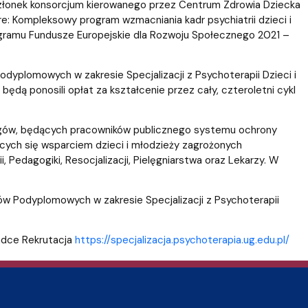
 członek konsorcjum kierowanego przez Centrum Zdrowia Dziecka
re: Kompleksowy program wzmacniania kadr psychiatrii dzieci i
gramu Fundusze Europejskie dla Rozwoju Społecznego 2021 –
yplomowych w zakresie Specjalizacji z Psychoterapii Dzieci i
dą ponosili opłat za kształcenie przez cały, czteroletni cykl
ogów, będących pracowników publicznego systemu ochrony
ych się wsparciem dzieci i młodzieży zagrożonych
 Pedagogiki, Resocjalizacji, Pielęgniarstwa oraz Lekarzy. W
iów Podyplomowych w zakresie Specjalizacji z Psychoterapii
adce Rekrutacja
https://specjalizacja.psychoterapia.ug.edu.pl/