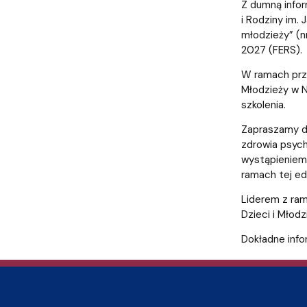
Audytoria
Nadane stopnie i tytuły naukowe
Pomorskie C
Z dumną infor
i Rodziny im.
młodzieży” (
2027 (FERS).
W ramach przy
Młodzieży w N
szkolenia.
Zapraszamy d
zdrowia psych
wystąpieniem 
ramach tej ed
Liderem z ram
Dzieci i Mło
Dokładne info