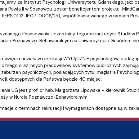
entrum Badań nad Kulturą
mujemy, że Instytut Psychologii Uniwersytetu Gdańskiego, jako
 Jana Pawła II w Sosnowcu, został beneficjentem projektu „MindCa
nr FERS.01.13-IP.07-0006/25), współfinansowanego w ramach Pro
znanego finansowania Uczestnicy tegorocznej edycji Studiów Pod
urcie Poznawczo-Behawioralnym na Uniwersytecie Gdańskim nie bę
o wzięcia udziału w rekrutacji WYŁĄCZNIE psychologów, pedag
icznego oraz innych pracowników systemów publicznych zajmując
zaburzeń psychicznych, posiadających tytuł magistra Psychologii,
ycji, dostępnych dla Państwa będzie 40 miejsc.
ienia UG jest prof. dr hab. Małgorzata Lipowska – kierownik Stud
dzieży w Nurcie Poznawczo-Behawioralnym
rmacje o terminach rekrutacji i wymaganiach dostępne są w zakł