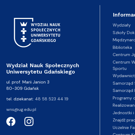
Informa
Wydziały
Szkoły Dok
Międzynar
Biblioteka
Centrum J
Centrum Wy
Wydział Nauk Społecznych
Sportu
Uniwersytetu Gdańskiego
Wydawnic
ul. prof. Marii Janion 3
Samorząd 
80-309 Gdańsk
Samorząd 
Programy d
tel. dziekanat:
48 58 523 44 19
Realizowan
wns@ug.edu.pl
Jednostki i
Znajdź pra
Uczelnie Fa
Centrum K