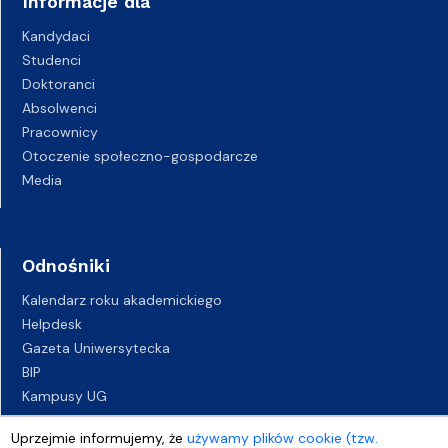
Informacje dla
Kandydaci
Studenci
Doktoranci
Absolwenci
Pracownicy
Otoczenie społeczno-gospodarcze
Media
Odnośniki
Kalendarz roku akademickiego
Helpdesk
Gazeta Uniwersytecka
BIP
Kampusy UG
Biuro Karier UG
Uprzejmie informujemy, że
używamy plików cookie (tzw.
Oferty pracy