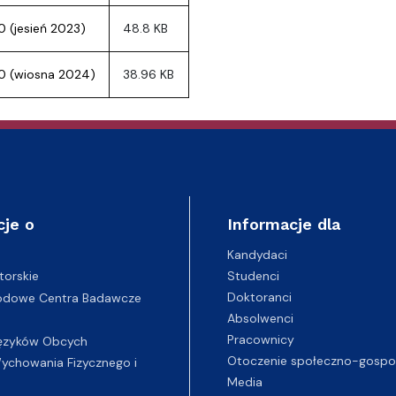
entrum Badań nad Kulturą
0 (jesień 2023)
48.8 KB
.0 (wiosna 2024)
38.96 KB
cje o
Informacje dla
Kandydaci
Studenci
torskie
Doktoranci
odowe Centra Badawcze
Absolwenci
Pracownicy
ęzyków Obcych
Otoczenie społeczno-gospo
chowania Fizycznego i
Media