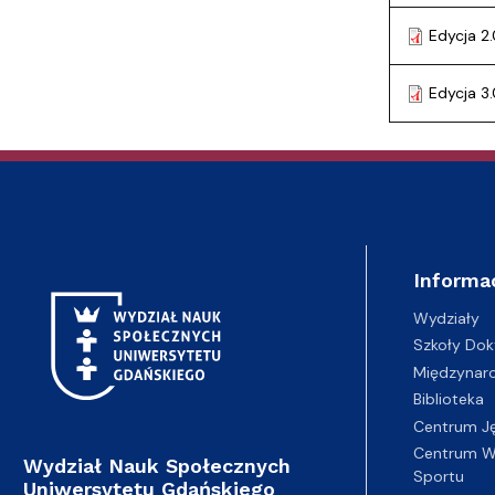
Audytoria
Nadane stopnie i tytuły naukowe
Pomorskie C
Edycja 2.
Edycja 3
Informa
Wydziały
Szkoły Dok
Międzynar
Biblioteka
Centrum J
Centrum Wy
Wydział Nauk Społecznych
Sportu
Uniwersytetu Gdańskiego