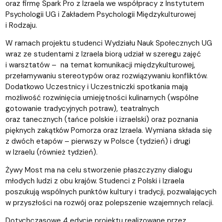
oraz firmę Spark Pro z Izraela we współpracy z Instytutem
Psychologii UG i Zakładem Psychologii Międzykulturowej
i Rodzaju.
W ramach projektu studenci Wydziału Nauk Społecznych UG
wraz ze studentami z Izraela biorą udział w szeregu zajęć
i warsztatów – na temat komunikacji międzykulturowej,
przełamywaniu stereotypów oraz rozwiązywaniu konfliktów.
Dodatkowo Uczestnicy i Uczestniczki spotkania mają
możliwość rozwinięcia umiejętności kulinarnych (wspólne
gotowanie tradycyjnych potraw), teatralnych
oraz tanecznych (tańce polskie i izraelski) oraz poznania
pięknych zakątków Pomorza oraz Izraela. Wymiana składa się
z dwóch etapów – pierwszy w Polsce (tydzień) i drugi
w Izraelu (również tydzień).
Żywy Most ma na celu stworzenie płaszczyzny dialogu
młodych ludzi z obu krajów. Studenci z Polski i Izraela
poszukują wspólnych punktów kultury i tradycji, pozwalających
w przyszłości na rozwój oraz polepszenie wzajemnych relacji.
Dotychczasowe 4 edycje projektu realizowane przez