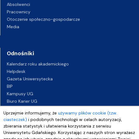
Absolwenci
Pracownicy
Otoczenie społeczno-gospodarcze
Media
Odnośniki
Kalendarz roku akademickiego
Helpdesk
Gazeta Uniwersytecka
BIP
Kampusy UG
Biuro Karier UG
Oferty pracy
Uprzejmie informujemy, że
używamy plików cookie (tzw.
Deklaracja dostępności
ciasteczek)
i podobnych technologii w celach autoryzacji,
zbierania statystyk i ułatwienia korzystania z serwisu
Uniwersytetu Gdańskiego. Korzystając z naszych stron wyrażasz