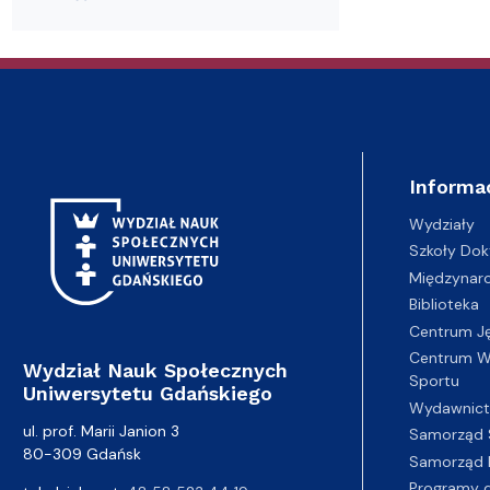
Audytoria
Nadane stopnie i tytuły naukowe
Pomorskie C
Informa
Wydziały
Szkoły Dok
Międzynar
Biblioteka
Centrum J
Centrum Wy
Wydział Nauk Społecznych
Sportu
Uniwersytetu Gdańskiego
Wydawnic
ul. prof. Marii Janion 3
Samorząd 
80-309 Gdańsk
Samorząd 
Programy d