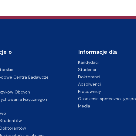
entrum Badań nad Kulturą
cje o
Informacje dla
Kandydaci
Studenci
torskie
Doktoranci
odowe Centra Badawcze
Absolwenci
Pracownicy
ęzyków Obcych
Otoczenie społeczno-gospo
chowania Fizycznego i
Media
two
Studentów
Doktorantów
oskonałości naukowej