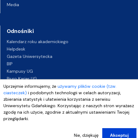
Media
Odnośniki
Kalendarz roku akademickiego
Helpdesk
Gazeta Uniwersytecka
BIP
Kampusy UG
Biuro Karier UG
Oferty pracy
Uprzejmie informujemy, że
używamy plików cookie (tzw.
ciasteczek)
i podobnych technologii w celach autoryzacji,
Deklaracja dostępności
zbierania statystyk i ułatwienia korzystania z serwisu
Uniwersytetu Gdańskiego. Korzystając z naszych stron wyrażasz
zgodę na ich użycie, zgodnie z aktualnymi ustawieniami Twojej
przeglądarki.
Nie, dziękuję
Akceptuj