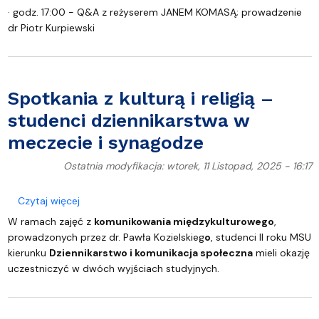
· godz. 17:00 - Q&A z reżyserem JANEM KOMASĄ; prowadzenie
dr Piotr Kurpiewski
Spotkania z kulturą i religią –
studenci dziennikarstwa w
meczecie i synagodze
Ostatnia modyfikacja: wtorek, 11 Listopad, 2025 - 16:17
o Spotkania z kulturą i religią – studenci dzienni
Czytaj więcej
W ramach zajęć z
komunikowania międzykulturowego
,
prowadzonych przez dr. Pawła Kozielskieg
o
, studenci II roku MSU
kierunku
Dziennikarstwo i komunikacja społeczna
mieli okazję
uczestniczyć w dwóch wyjściach studyjnych.