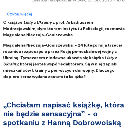
Ostatnia modyfikacja: wtorek, 25 luty, 2025 - 10:19
o Świadectwo początku wojny - rozmowa z prof.
Czytaj więcej
O książce
Listy z Ukrainy
z prof. Arkadiuszem
Modrzejewskim, dyrektorem Instytutu Politologii, rozmawia
Magdalena Nieczuja-Goniszewska.
Magdalena Nieczuja-Goniszewska: - 24 lutego mija trzecia
rocznica rozpoczęcia przez Rosję pełnoskalowej wojny z
Ukrainą. Tymczasem niedawno ukazała się książka
Listy z
Ukrainy
, której jesteś współredaktorem. Są w niej zapiski
mieszkańców Ukrainy z pierwszych dni wojny. Dlaczego
dopiero teraz wydana została ta książka?
„Chciałam napisać książkę, która
nie będzie sensacyjna” - o
spotkaniu z Hanną Dobrowolską