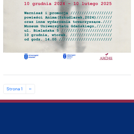
Stronicowanie
Następna strona
Strona 1
››