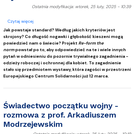
Ostatnia modyfikacja: wtorek, 25 luty, 2025 - 10:39
o Re-form the norm: o (nie)dopasowaniu normy i 
Czytaj więcej
Jak powstaje standard? Według jakich kryteriów jest
skrojony? Co długość nogawki i głębokość kieszeni mogą
powiedzieć nam o świecie? Projekt
Re-form the
norm
powstał po to, aby odpowiedzieć na te i wiele innych
pytań w odniesieniu do pozornie trywialnego zagadnienia -
odzieży roboczej i ochronnej dla kobiet. To zagadnienie
stało się przedmiotem wystawy, która zagości w przestrzeni
Europejskiego Centrum Solidarności już 12 marca.
Świadectwo początku wojny -
rozmowa z prof. Arkadiuszem
Modrzejewskim