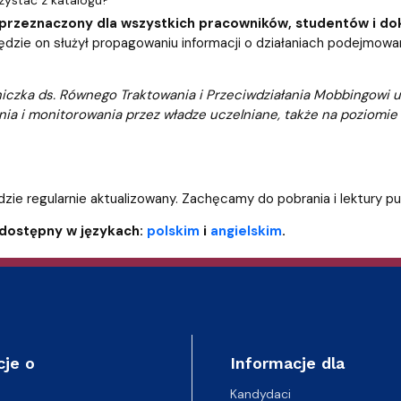
zystać z katalogu?
t przeznaczony dla wszystkich pracowników, studentów i d
będzie on służył propagowaniu informacji o działaniach podejmow
niczka ds. Równego Traktowania i Przeciwdziałania Mobbingowi
ia i monitorowania przez władze uczelniane, także na poziomie
ie regularnie aktualizowany. Zachęcamy do pobrania i lektury publ
 dostępny w językach:
polskim
i
angielskim
.
cje o
Informacje dla
Kandydaci