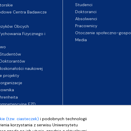
Studenci
torskie
Doktoranci
odowe Centra Badawcze
Absolwenci
Pracownicy
ęzyków Obcych
Otoczenie społeczno-gospo
chowania Fizycznego i
Media
two
Studentów
Doktorantów
oskonałości naukowej
e projekty
 organizacje
cownika
hrenheita
ompetencyjne EZD
ie (tzw. ciasteczek)
i podobnych technologii
wienia korzystania z serwisu Uniwersytetu