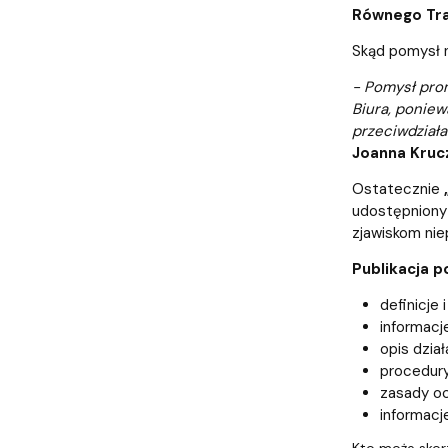
Audytoria
Nadane stopnie i tytuły naukowe
Pomorskie C
Równego Tra
Skąd pomysł 
- Pomysł pro
Biura, poniew
przeciwdział
Joanna Kruc
Ostatecznie
udostępniony 
zjawiskom ni
Publikacja p
definicje
informacj
opis dzia
procedury
zasady oc
informacj