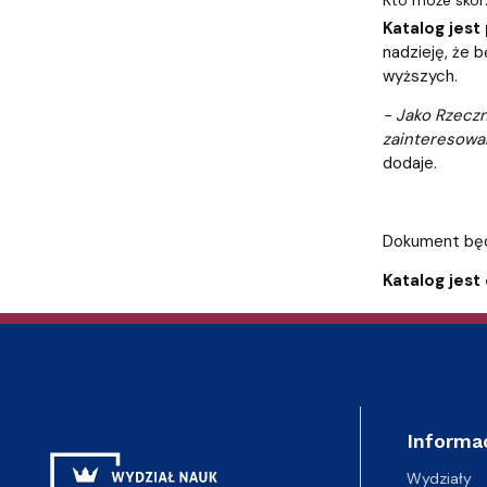
Kto może skor
Katalog jes
nadzieję, że 
wyższych.
- Jako Rzecz
zainteresowan
dodaje.
Dokument będz
Katalog jest
Informa
Wydziały