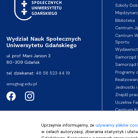
Szkoły Dok
Międzynar
Biblioteka
Centrum J
Centrum Wy
Wydział Nauk Społecznych
Sportu
Uniwersytetu Gdańskiego
Wydawnic
ul. prof. Marii Janion 3
Samorząd 
80-309 Gdańsk
Samorząd 
Programy d
tel. dziekanat:
48 58 523 44 19
Realizowan
wns@ug.edu.pl
Jednostki i
Znajdź pra
Uczelnie Fa
Centrum K
Uprzejmie informujemy, że
używamy plików cook
w celach autoryzacji, zbierania statystyk i ułat