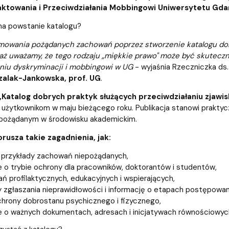
entrum Badań nad Kulturą
ktowania i Przeciwdziałania Mobbingowi Uniwersytetu Gda
na powstanie katalogu?
mowania pożądanych zachowań poprzez stworzenie katalogu dobry
aż uważamy, że tego rodzaju „miękkie prawo" może być skutecz
aniu dyskryminacji i mobbingowi w UG
- wyjaśnia Rzeczniczka ds
zalak-Jankowska, prof. UG
.
„Katalog dobrych praktyk służących przeciwdziałaniu zja
użytkownikom w maju bieżącego roku. Publikacja stanowi praktyc
epożądanym w środowisku akademickim.
orusza takie zagadnienia, jak:
 i przykłady zachowań niepożądanych,
e o trybie ochrony dla pracowników, doktorantów i studentów,
łań profilaktycznych, edukacyjnych i wspierających,
 zgłaszania nieprawidłowości i informację o etapach postępowan
hrony dobrostanu psychicznego i fizycznego,
e o ważnych dokumentach, adresach i inicjatywach równościowy