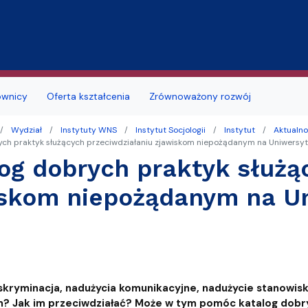
Przejdź do treści
ownicy
Oferta kształcenia
Zrównoważony rozwój
Wydział
Instytuty WNS
Instytut Socjologii
Instytut
Aktualno
jmu sal
Deklaracja dostępności
Studia doktoranckie
ych praktyk służących przeciwdziałaniu zjawiskom niepożądanym na Uniwersy
og dobrych praktyk służą
łu
 studenckie
i seminaria
Portal Studenta
iskom niepożądanym na U
na
alne
Szkoła Doktorska
zd
ków i podań
likacyjny UG
Samorząd Studentów
a obiektu
a, wznowienia, zmiana kierunku lub
ę
ERASMUS+
i, zmiana formy studiów
MOST
skryminacja, nadużycia komunikacyjne, nadużycie stanowis
 roku akademickiego
? Jak im przeciwdziałać? Może w tym pomóc katalog dobry