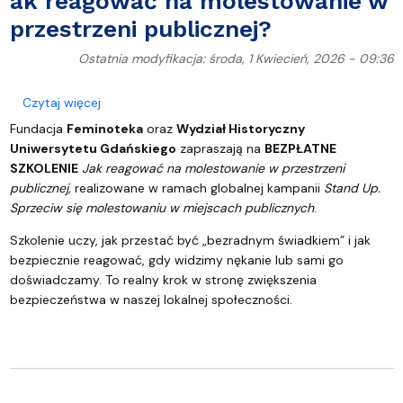
ak reagować na molestowanie w
przestrzeni publicznej?
Ostatnia modyfikacja: środa, 1 Kwiecień, 2026 - 09:36
o ak reagować na molestowanie w przestrzeni publ
Czytaj więcej
Fundacja
Feminoteka
oraz
Wydział Historyczny
Uniwersytetu Gdańskiego
zapraszają na
BEZPŁATNE
SZKOLENIE
Jak reagować na molestowanie w przestrzeni
publicznej,
realizowane w ramach globalnej kampanii
Stand Up.
Sprzeciw się molestowaniu w miejscach publicznych
.
Szkolenie uczy, jak przestać być „bezradnym świadkiem” i jak
bezpiecznie reagować, gdy widzimy nękanie lub sami go
doświadczamy. To realny krok w stronę zwiększenia
bezpieczeństwa w naszej lokalnej społeczności.