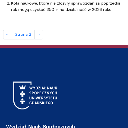
Koła naukowe, które nie złożyły sprawozdań za poprzedni
rok mogą uzyskać 350 zł na działalność w 2026 roku.
Stronicowanie
Poprzednia strona
Następna strona
‹‹
Strona 2
››
Wydział Nauk Społecznych