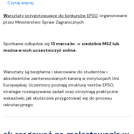
o Zaproszenie do wzięcia udziału w spotkaniu do
Czytaj więcej
W
arsztaty przygotowujące do konkursów EPSO
, organizowane
przez Ministerstwo Spraw Zagranicznych.
Spotkanie odbędzie się
13 marca br.
w
siedzibie MSZ lub
można w nich uczestniczyć online.
Warsztaty są bezpłatne i skierowane do studentów i
absolwentów zainteresowanych karierą w instytucjach Unii
Europejskiej. Uczestnicy poznają strukturę testów EPSO,
strategie rozwiązywania zadań oraz otrzymają praktyczne
wskazówki, jak skutecznie przygotować się do procesu
rekrutacyjnego.