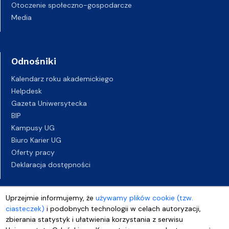
Otoczenie społeczno-gospodarcze
Media
Odnośniki
Kalendarz roku akademickiego
Helpdesk
Gazeta Uniwersytecka
BIP
Kampusy UG
Biuro Karier UG
Oferty pracy
Deklaracja dostępności
Uprzejmie informujemy, że
używamy plików cookie (tzw.
ciasteczek)
i podobnych technologii w celach autoryzacji,
zbierania statystyk i ułatwienia korzystania z serwisu