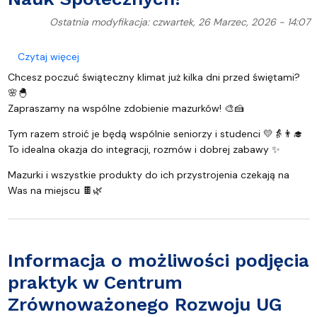
Ostatnia modyfikacja: czwartek, 26 Marzec, 2026 - 14:07
o Zdobienie mazurków na Wydziale Nauk Społeczn
Czytaj więcej
Chcesz poczuć świąteczny klimat już kilka dni przed świętami?
🌸🐣
Zapraszamy na wspólne zdobienie mazurków! 🎨🍰
Tym razem stroić je będą wspólnie seniorzy i studenci 💛👵👨‍🎓
To idealna okazja do integracji, rozmów i dobrej zabawy ✨
Mazurki i wszystkie produkty do ich przystrojenia czekają na
Was na miejscu 🍫🌿
Informacja o możliwości podjęcia
praktyk w Centrum
Zrównoważonego Rozwoju UG