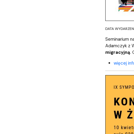
DATA WYDARZENIA
Seminarium n
Adamczyk z Wy
migracyjną
.
więcej inf