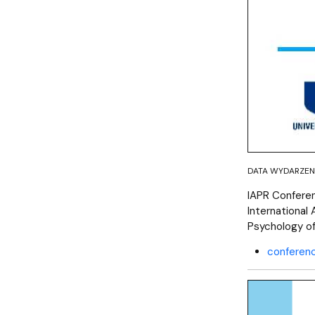
Audytoria
Nadane stopnie i tytuły naukowe
Pomorskie C
DATA WYDARZENI
IAPR Conferen
International 
Psychology of
conferen