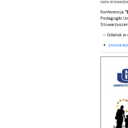
DATA WYDARZENIA
Konferencja
"
Pedagogiki Un
Stowarzyszeni
– Gdańsk w 
strona ko