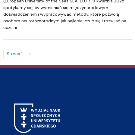
(European University of the Seas SEA-EU) 7-9 kwietnia 2025
spotykamy się, by wymieniać się międzynarodowym
doświadczeniem i wypracowywać metody, które pozwolą
osobom neuroróżnorodnym jak najlepiej czuć się i rozwijać na
uczelni.
Stronicowanie
Następna strona
Strona 1
››