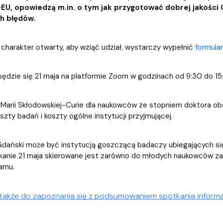
entrum Badań nad Kulturą
EU, opowiedzą m.in. o tym jak przygotować dobrej jakości 
h błędów.
charakter otwarty, aby wziąć udział, wystarczy wypełnić
formular
ędzie się 21 maja na platformie Zoom w godzinach od 9:30 do 15
 Marii Skłodowskiej-Curie dla naukowców ze stopniem doktora o
oszty badań i koszty ogólne instytucji przyjmującej.
dański może być instytucją goszczącą badaczy ubiegających si
kanie 21 maja skierowane jest zarówno do młodych naukowców za
amu.
akże do zapoznania się z podsumowaniem spotkania informacy