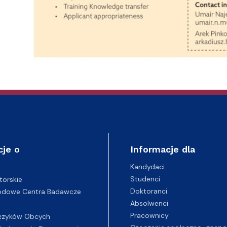
cje o
Informacje dla
Kandydaci
Studenci
torskie
Doktoranci
odowe Centra Badawcze
Absolwenci
Pracownicy
ęzyków Obcych