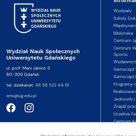
Informa
Wydziały
Szkoły Dok
Międzynar
Biblioteka
Centrum J
Centrum Wy
Wydział Nauk Społecznych
Sportu
Uniwersytetu Gdańskiego
Wydawnic
ul. prof. Marii Janion 3
Samorząd 
80-309 Gdańsk
Samorząd 
Programy d
tel. dziekanat:
48 58 523 44 19
Realizowan
wns@ug.edu.pl
Jednostki i
Znajdź pra
Uczelnie Fa
Centrum K