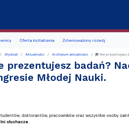
Przejdź do treści
ownicy
Oferta kształcenia
Zrównoważony rozwój
Wydział
Aktualności
Archiwum aktualności
🎓 Nie prezentujesz
jmu sal
Deklaracja dostępności
Studia doktoranckie
e prezentujesz badań? Na
łu
 studenckie
i seminaria
Portal Studenta
gresie Młodej Nauki.
na
alne
Szkoła Doktorska
zd
ków i podań
likacyjny UG
Samorząd Studentów
a obiektu
a, wznowienia, zmiana kierunku lub
ę
ERASMUS+
i, zmiana formy studiów
tudentów, doktorantów, pracowników oraz wszystkie osoby zain
MOST
lni słuchacze
.
 roku akademickiego