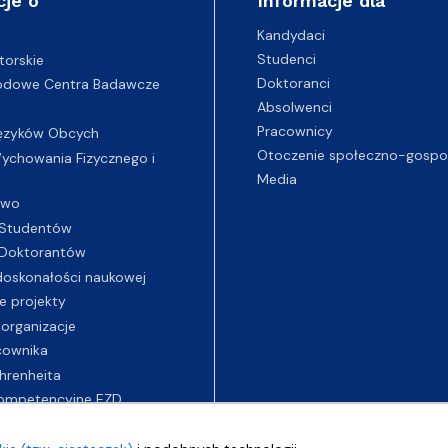
cje o
Informacje dla
Kandydaci
Studenci
torskie
Doktoranci
odowe Centra Badawcze
Absolwenci
Pracownicy
ęzyków Obcych
Otoczenie społeczno-gospo
chowania Fizycznego i
Media
two
Studentów
Doktorantów
oskonałości naukowej
e projekty
 organizacje
cownika
hrenheita
ompetencyjne EZD