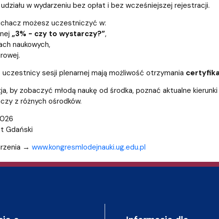
entrum Badań nad Kulturą
udziału w wydarzeniu bez opłat i bez wcześniejszej rejestracji.
łuchacz możesz uczestniczyć w:
rnej
„3% - czy to wystarczy?”
,
ach naukowych,
erowej.
uczestnicy sesji plenarnej mają możliwość otrzymania
certyfika
ja, by zobaczyć młodą naukę od środka, poznać aktualne kierunki
czy z różnych ośrodków.
2026
et Gdański
arzenia →
www.kongresmlodejnauki.ug.edu.pl