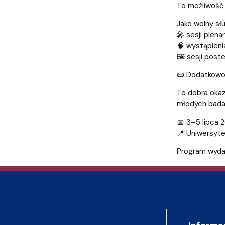
Audytoria
Nadane stopnie i tytuły naukowe
Pomorskie C
To możliwość 
Jako wolny s
🎤 sesji plena
🧠 wystąpieni
🖼️ sesji post
📜 Dodatkowo 
To dobra okaz
młodych bada
📅 3–5 lipca 
📍 Uniwersyt
Program wyd